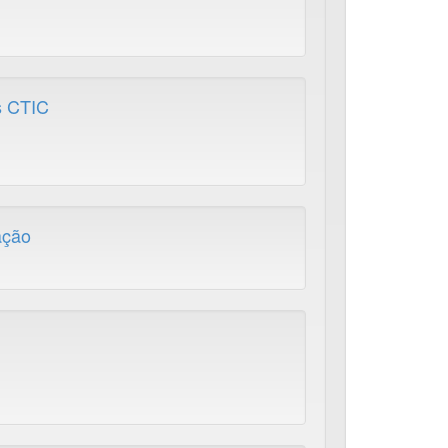
s CTIC
ação