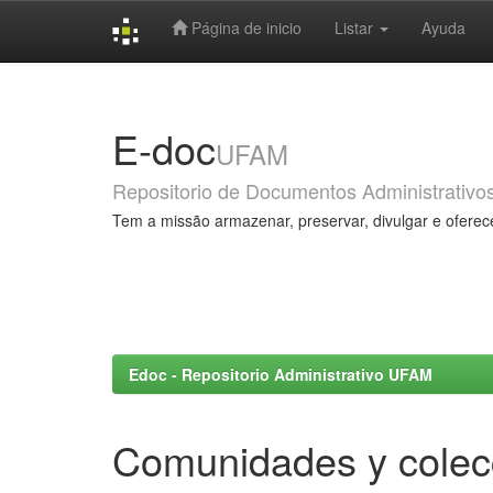
Página de inicio
Listar
Ayuda
Skip
navigation
E-doc
UFAM
Repositorio de Documentos Administrativo
Tem a missão armazenar, preservar, divulgar e oferec
Edoc - Repositorio Administrativo UFAM
Comunidades y colec