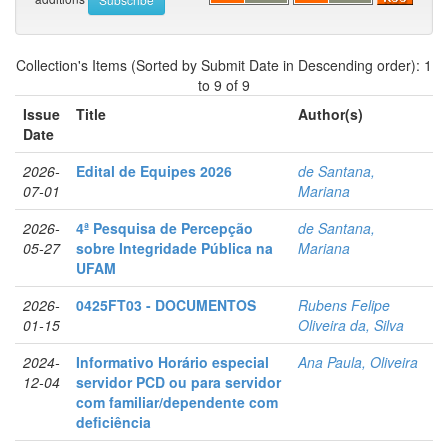
Collection's Items (Sorted by Submit Date in Descending order): 1
to 9 of 9
Issue
Title
Author(s)
Date
2026-
Edital de Equipes 2026
de Santana,
07-01
Mariana
2026-
4ª Pesquisa de Percepção
de Santana,
05-27
sobre Integridade Pública na
Mariana
UFAM
2026-
0425FT03 - DOCUMENTOS
Rubens Felipe
01-15
Oliveira da, Silva
2024-
Informativo Horário especial
Ana Paula, Oliveira
12-04
servidor PCD ou para servidor
com familiar/dependente com
deficiência