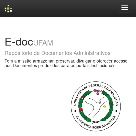
Skip
navigation
E-doc
UFAM
Repositorio de Documentos Administrativos
Tem a missão armazenar, preservar, divulgar e oferecer acesso
aos Documentos produzidos para os portais institucionais