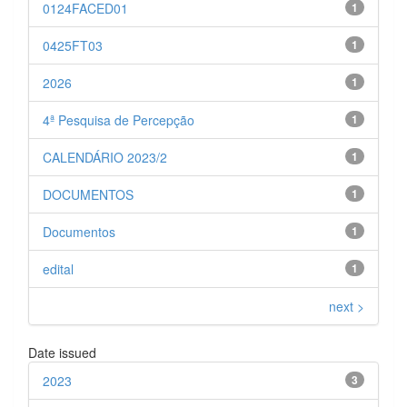
0124FACED01
1
0425FT03
1
2026
1
4ª Pesquisa de Percepção
1
CALENDÁRIO 2023/2
1
DOCUMENTOS
1
Documentos
1
edital
1
next >
Date issued
2023
3