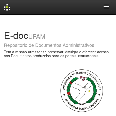
Skip
navigation
E-doc
UFAM
Repositorio de Documentos Administrativos
Tem a missão armazenar, preservar, divulgar e oferecer acesso
aos Documentos produzidos para os portais institucionais