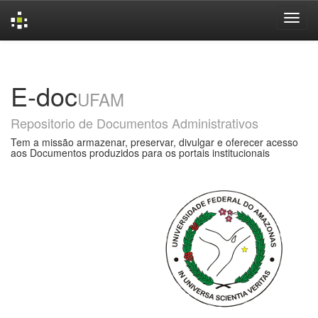
Skip
navigation
E-doc
UFAM
Repositorio de Documentos Administrativos
Tem a missão armazenar, preservar, divulgar e oferecer acesso
aos Documentos produzidos para os portais institucionais