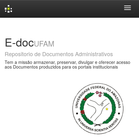
Skip
navigation
E-doc
UFAM
Repositorio de Documentos Administrativos
Tem a missão armazenar, preservar, divulgar e oferecer acesso
aos Documentos produzidos para os portais institucionais