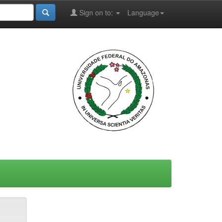
Sign on to:
Language