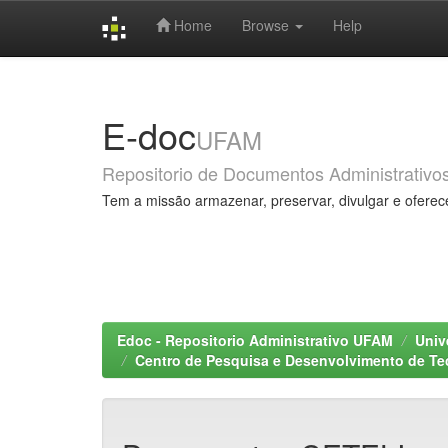
Home
Browse
Help
Skip
navigation
E-doc
UFAM
Repositorio de Documentos Administrativo
Tem a missão armazenar, preservar, divulgar e oferec
Edoc - Repositorio Administrativo UFAM
Univ
Centro de Pesquisa e Desenvolvimento de Tec