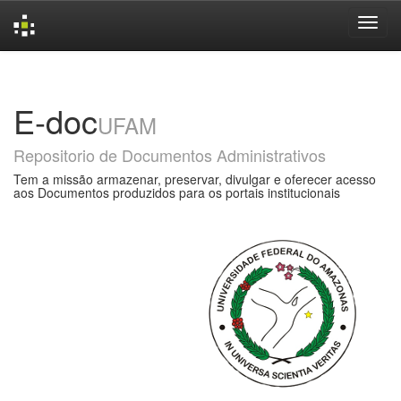
Skip
navigation
E-doc
UFAM
Repositorio de Documentos Administrativos
Tem a missão armazenar, preservar, divulgar e oferecer acesso
aos Documentos produzidos para os portais institucionais