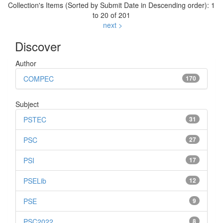
Collection's Items (Sorted by Submit Date in Descending order): 1
to 20 of 201
next >
Discover
Author
COMPEC
170
Subject
PSTEC
31
PSC
27
PSI
17
PSELib
12
PSE
9
PSC2022
8