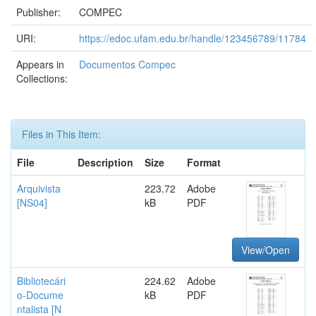
Publisher:
COMPEC
URI:
https://edoc.ufam.edu.br/handle/123456789/11784
Appears in
Documentos Compec
Collections:
Files in This Item:
File
Description
Size
Format
Arquivista
223.72
Adobe
[NS04]
kB
PDF
View/Open
Bibliotecári
224.62
Adobe
o-Docume
kB
PDF
ntalista [N