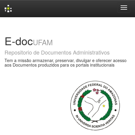
Skip
navigation
E-doc
UFAM
Repositorio de Documentos Administrativos
Tem a missão armazenar, preservar, divulgar e oferecer acesso
aos Documentos produzidos para os portais institucionais