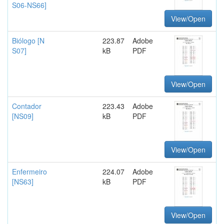
S06-NS66]
View/Open
Biólogo [N
223.87
Adobe
S07]
kB
PDF
View/Open
Contador
223.43
Adobe
[NS09]
kB
PDF
View/Open
Enfermeiro
224.07
Adobe
[NS63]
kB
PDF
View/Open