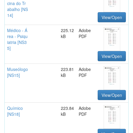
cina do Tr
abalho [NS
14]
View/Open
Médico - Á
225.12
Adobe
rea - Psiqu
kB
PDF
iatria [NS3
5]
View/Open
Museólogo
223.81
Adobe
[NS15]
kB
PDF
View/Open
Químico
223.84
Adobe
[NS18]
kB
PDF