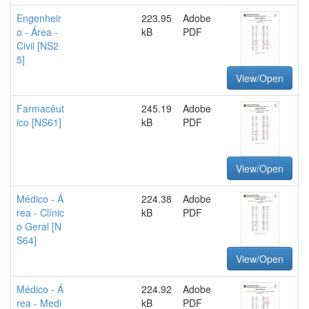
Engenheir
223.95
Adobe
o - Área -
kB
PDF
Civil [NS2
5]
View/Open
Farmacêut
245.19
Adobe
ico [NS61]
kB
PDF
View/Open
Médico - Á
224.38
Adobe
rea - Clínic
kB
PDF
o Geral [N
S64]
View/Open
Médico - Á
224.92
Adobe
rea - Medi
kB
PDF