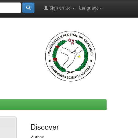
Sign on to:
Language
Discover
Author