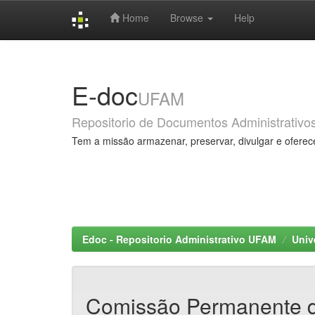
Home
Browse
Help
Skip
navigation
E-doc
UFAM
Repositorio de Documentos Administrativo
Tem a missão armazenar, preservar, divulgar e oferec
Edoc - Repositorio Administrativo UFAM
Univ
Comissão Permanente 