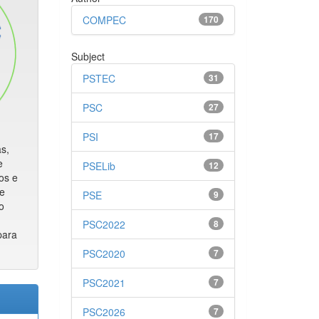
COMPEC
170
Subject
PSTEC
31
PSC
27
PSI
17
s,
e
PSELib
12
os e
de
PSE
9
o
PSC2022
8
para
PSC2020
7
PSC2021
7
PSC2026
7