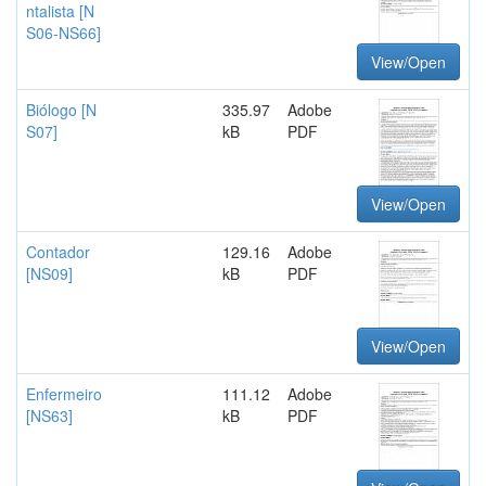
ntalista [N
S06-NS66]
View/Open
Biólogo [N
335.97
Adobe
S07]
kB
PDF
View/Open
Contador
129.16
Adobe
[NS09]
kB
PDF
View/Open
Enfermeiro
111.12
Adobe
[NS63]
kB
PDF