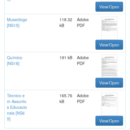
View/Open
Museólogo
118.32
Adobe
[NS15]
kB
PDF
View/Open
Químico
191 kB
Adobe
[NS18]
PDF
View/Open
Técnico e
165.76
Adobe
m Assunto
kB
PDF
s Educacio
nais [NS6
5]
View/Open