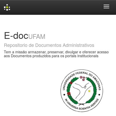
Skip
navigation
E-doc
UFAM
Repositorio de Documentos Administrativos
Tem a missão armazenar, preservar, divulgar e oferecer acesso
aos Documentos produzidos para os portais institucionais