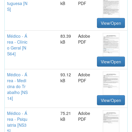
tuguesa [N
kB
PDF
S]
View/Open
Médico - Á
83.39
Adobe
rea - Clínic
kB
PDF
o Geral [N
S64]
View/Open
Médico - Á
93.12
Adobe
rea - Medi
kB
PDF
cina do Tr
abalho [NS
14]
View/Open
Médico - Á
75.21
Adobe
rea - Psiqu
kB
PDF
iatria [NS3
5]