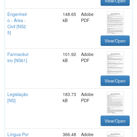
View/Open
Engenheir
148.65
Adobe
o - Área -
kB
PDF
Civil [NS2
5]
View/Open
Farmacêut
101.92
Adobe
ico [NS61]
kB
PDF
View/Open
Legislação
183.73
Adobe
[NS]
kB
PDF
View/Open
Língua Por
366.48
Adobe