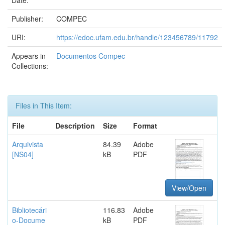
Date:
Publisher:
COMPEC
URI:
https://edoc.ufam.edu.br/handle/123456789/11792
Appears in
Documentos Compec
Collections:
Files in This Item:
File
Description
Size
Format
Arquivista
84.39
Adobe
[NS04]
kB
PDF
View/Open
Bibliotecári
116.83
Adobe
o-Docume
kB
PDF