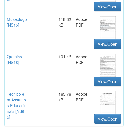
View/Open
Museólogo
118.32
Adobe
[NS15]
kB
PDF
View/Open
Químico
191 kB
Adobe
[NS18]
PDF
View/Open
Técnico e
165.76
Adobe
m Assunto
kB
PDF
s Educacio
nais [NS6
5]
View/Open