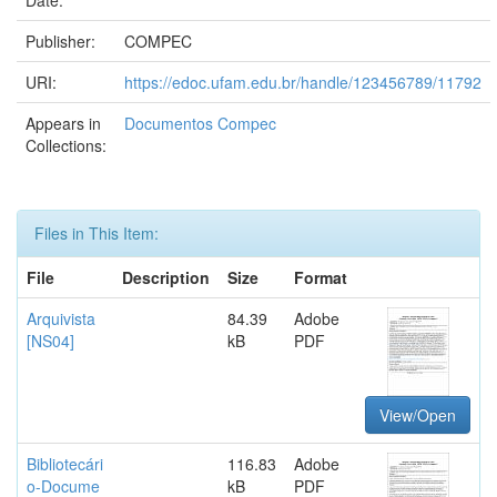
Date:
Publisher:
COMPEC
URI:
https://edoc.ufam.edu.br/handle/123456789/11792
Appears in
Documentos Compec
Collections:
Files in This Item:
File
Description
Size
Format
Arquivista
84.39
Adobe
[NS04]
kB
PDF
View/Open
Bibliotecári
116.83
Adobe
o-Docume
kB
PDF