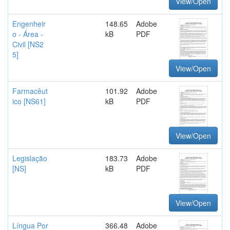
View/Open
Engenheir
148.65
Adobe
o - Área -
kB
PDF
Civil [NS2
5]
View/Open
Farmacêut
101.92
Adobe
ico [NS61]
kB
PDF
View/Open
Legislação
183.73
Adobe
[NS]
kB
PDF
View/Open
Língua Por
366.48
Adobe