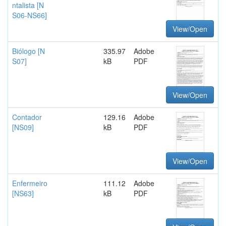
ntalista [N
S06-NS66]
View/Open
Biólogo [N
335.97
Adobe
S07]
kB
PDF
View/Open
Contador
129.16
Adobe
[NS09]
kB
PDF
View/Open
Enfermeiro
111.12
Adobe
[NS63]
kB
PDF