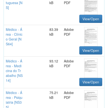
tuguesa [N
kB
PDF
S]
View/Open
Médico - Á
83.39
Adobe
rea - Clínic
kB
PDF
o Geral [N
S64]
View/Open
Médico - Á
93.12
Adobe
rea - Medi
kB
PDF
cina do Tr
abalho [NS
14]
View/Open
Médico - Á
75.21
Adobe
rea - Psiqu
kB
PDF
iatria [NS3
5]