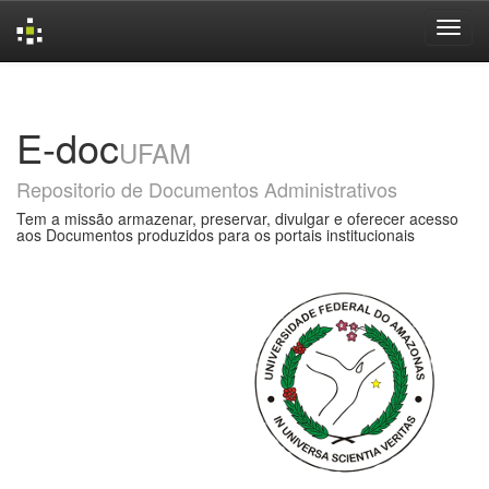
Skip
navigation
E-doc
UFAM
Repositorio de Documentos Administrativos
Tem a missão armazenar, preservar, divulgar e oferecer acesso
aos Documentos produzidos para os portais institucionais