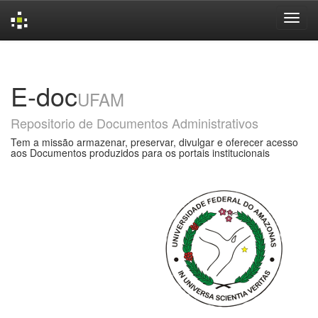
Skip
navigation
E-doc
UFAM
Repositorio de Documentos Administrativos
Tem a missão armazenar, preservar, divulgar e oferecer acesso
aos Documentos produzidos para os portais institucionais