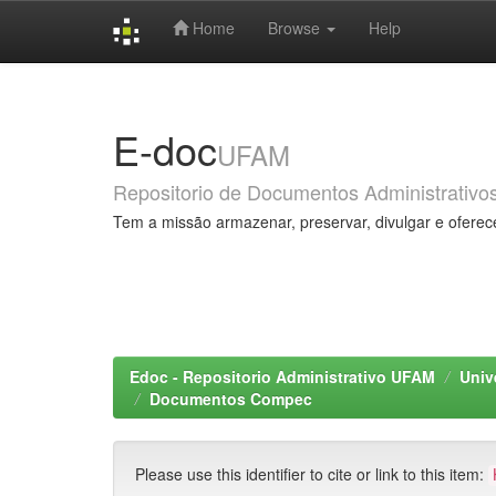
Home
Browse
Help
Skip
navigation
E-doc
UFAM
Repositorio de Documentos Administrativo
Tem a missão armazenar, preservar, divulgar e oferec
Edoc - Repositorio Administrativo UFAM
Univ
Documentos Compec
Please use this identifier to cite or link to this item: