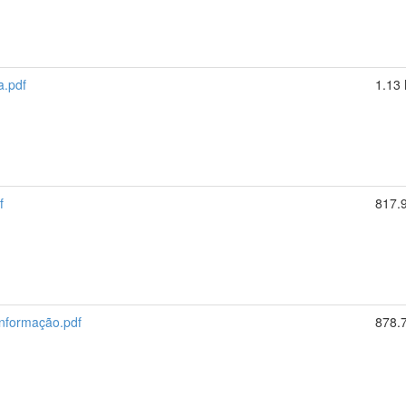
a.pdf
1.13
f
817.
nformação.pdf
878.