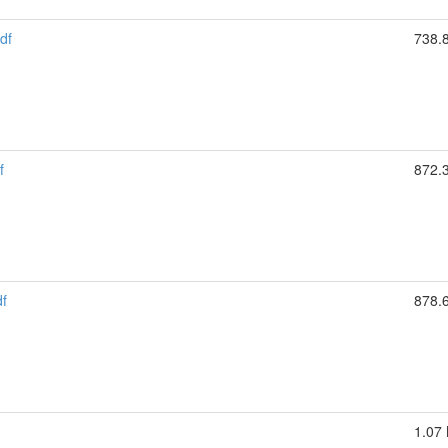
df
738.
f
872.
f
878.
1.07