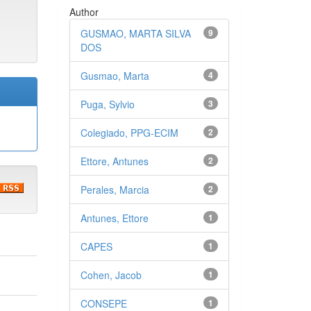
Author
GUSMAO, MARTA SILVA
9
DOS
Gusmao, Marta
4
Puga, Sylvio
3
Colegiado, PPG-ECIM
2
Ettore, Antunes
2
Perales, Marcia
2
Antunes, Ettore
1
CAPES
1
Cohen, Jacob
1
CONSEPE
1