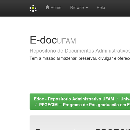
Home
Browse
Help
Skip
navigation
E-doc
UFAM
Repositorio de Documentos Administrativo
Tem a missão armazenar, preservar, divulgar e oferec
Edoc - Repositorio Administrativo UFAM
Univ
PPGECIM -- Programa de Pós graduação em En