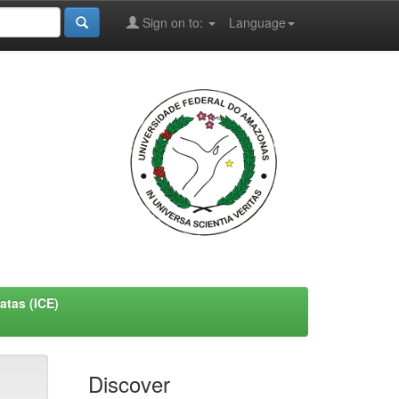
Sign on to:
Language
atas (ICE)
Discover