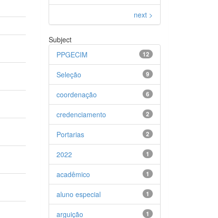
next >
Subject
PPGECIM
12
Seleção
9
coordenação
6
credenciamento
2
Portarias
2
2022
1
acadêmico
1
aluno especial
1
arguição
1