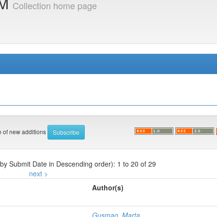
IM
Collection home page
on of new additions
 by Submit Date in Descending order): 1 to 20 of 29
next >
Author(s)
Gusmao, Marta