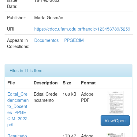
Issue
18-Feb-2022
Date:
Publisher:
Marta Gusmão
URI:
https://edoc.ufam.edu.br/handle/123456789/5259
Appears in
Documentos -- PPGECIM
Collections:
Files in This Item:
File
Description
Size
Format
Edital_Cre
Edital Crede
168 kB
Adobe
denciamen
nciamento
PDF
to_Docent
es_PPGE
CIM_2022.
View/Open
pdf
Resultado
170.47
Adobe