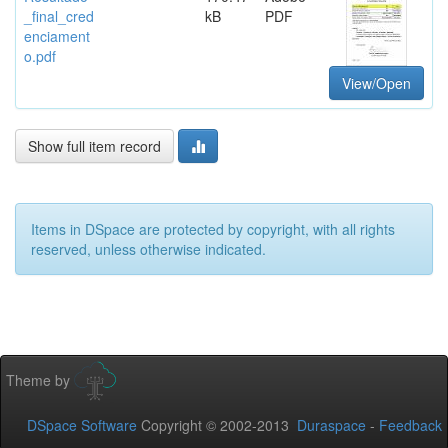
_final_cred
kB
PDF
enciament
o.pdf
View/Open
Show full item record
Items in DSpace are protected by copyright, with all rights
reserved, unless otherwise indicated.
Theme by
DSpace Software
Copyright © 2002-2013
Duraspace
-
Feedback