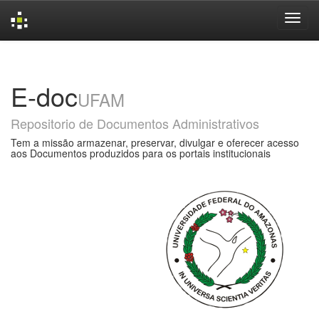
Skip
navigation
E-doc
UFAM
Repositorio de Documentos Administrativos
Tem a missão armazenar, preservar, divulgar e oferecer acesso
aos Documentos produzidos para os portais institucionais