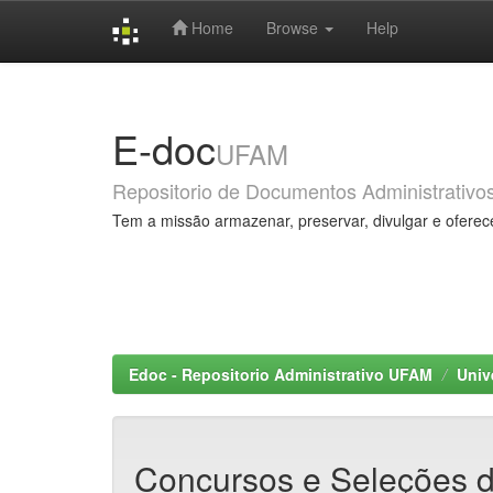
Home
Browse
Help
Skip
navigation
E-doc
UFAM
Repositorio de Documentos Administrativo
Tem a missão armazenar, preservar, divulgar e oferec
Edoc - Repositorio Administrativo UFAM
Univ
Concursos e Seleções 