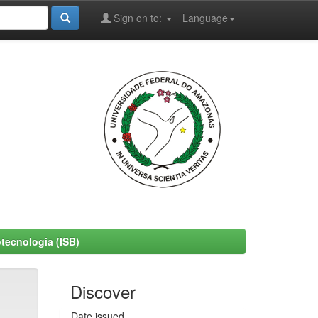
Sign on to:
Language
otecnologia (ISB)
Discover
Date issued