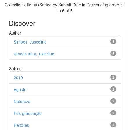
Collection's Items (Sorted by Submit Date in Descending order): 1
to 6 of 6
Discover
Author
Simões, Juscelino
4
simões silva, juscelino
2
Subject
2019
2
Agosto
2
Natureza
1
Pós-graduação
1
Reitores
1