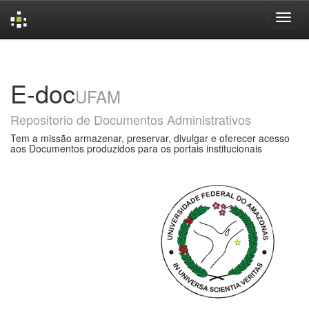
Skip
navigation
E-doc
UFAM
Repositorio de Documentos Administrativos
Tem a missão armazenar, preservar, divulgar e oferecer acesso
aos Documentos produzidos para os portais institucionais