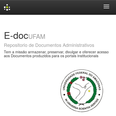
Skip
navigation
E-doc
UFAM
Repositorio de Documentos Administrativos
Tem a missão armazenar, preservar, divulgar e oferecer acesso
aos Documentos produzidos para os portais institucionais