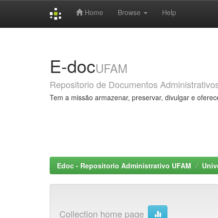
Home
Browse
Help
Skip
navigation
E-doc
UFAM
Repositorio de Documentos Administrativo
Tem a missão armazenar, preservar, divulgar e oferec
Edoc - Repositorio Administrativo UFAM
Univ
Collection home page