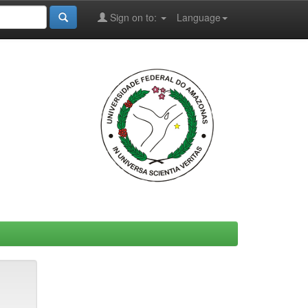
Sign on to:
Language