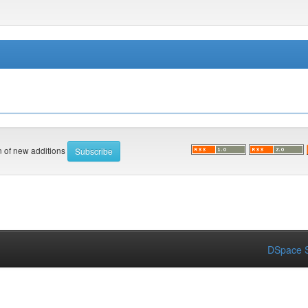
on of new additions
DSpace S