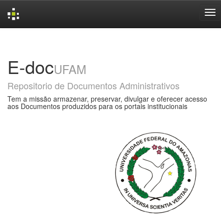
Skip
navigation
E-doc
UFAM
Repositorio de Documentos Administrativos
Tem a missão armazenar, preservar, divulgar e oferecer acesso
aos Documentos produzidos para os portais institucionais