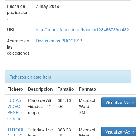
Fecha de
7-may-2019
publicación
:
URI :
http://edoc.ufam.edu.br/handle/123456789/1432
Aparece en
Documentos PROGESP
las
colecciones:
Ficheros en este ítem:
Fichero
Descripción
Tamaño
Formato
LUCAS
Plano de Ati
384.13
Microsoft
Visualizar/Abrir
VIDEO
vidades - 1ª
kB
Word
PENED
etapa
XML
O.docx
TUTORI
Tutoria - 1ª e
383.33
Microsoft
Visualizar/Abrir
A - LUC
tapa
kB
Word