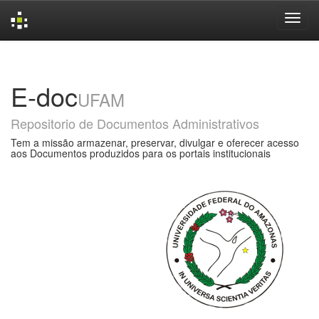
Skip
navigation
E-doc
UFAM
Repositorio de Documentos Administrativos
Tem a missão armazenar, preservar, divulgar e oferecer acesso
aos Documentos produzidos para os portais institucionais