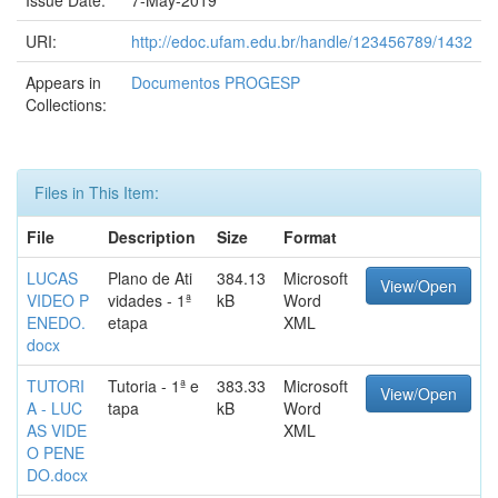
Issue Date:
7-May-2019
URI:
http://edoc.ufam.edu.br/handle/123456789/1432
Appears in
Documentos PROGESP
Collections:
Files in This Item:
File
Description
Size
Format
LUCAS
Plano de Ati
384.13
Microsoft
View/Open
VIDEO P
vidades - 1ª
kB
Word
ENEDO.
etapa
XML
docx
TUTORI
Tutoria - 1ª e
383.33
Microsoft
View/Open
A - LUC
tapa
kB
Word
AS VIDE
XML
O PENE
DO.docx