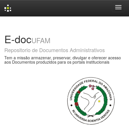
Skip
navigation
E-doc
UFAM
Repositorio de Documentos Administrativos
Tem a missão armazenar, preservar, divulgar e oferecer acesso
aos Documentos produzidos para os portais institucionais