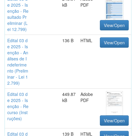
e 2025 - Is
kB
PDF
enção - Re
sultado Pr
eliminar (L
View/Open
ei 12.799)
Edital 03 d
136 B
HTML
View/Open
e 2025 - Is
enção - An
álises de I
ndeferime
nto (Prelim
inar - Lei 1
2.799)
Edital 03 d
449.87
Adobe
e 2025 - Is
kB
PDF
enção - Re
curso (Inst
ruções)
View/Open
Edital 03 d
139 B
HTML