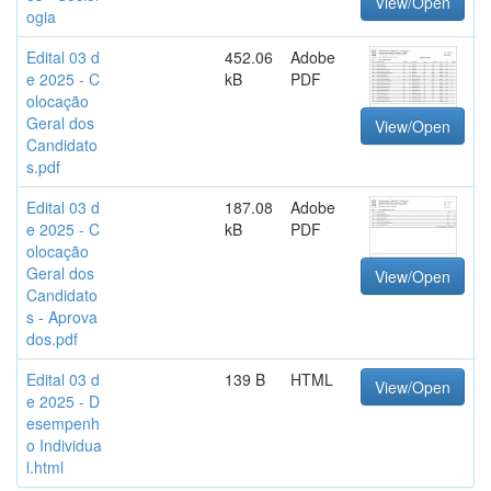
View/Open
ogia
Edital 03 d
452.06
Adobe
e 2025 - C
kB
PDF
olocação
Geral dos
View/Open
Candidato
s.pdf
Edital 03 d
187.08
Adobe
e 2025 - C
kB
PDF
olocação
Geral dos
View/Open
Candidato
s - Aprova
dos.pdf
Edital 03 d
139 B
HTML
View/Open
e 2025 - D
esempenh
o Individua
l.html