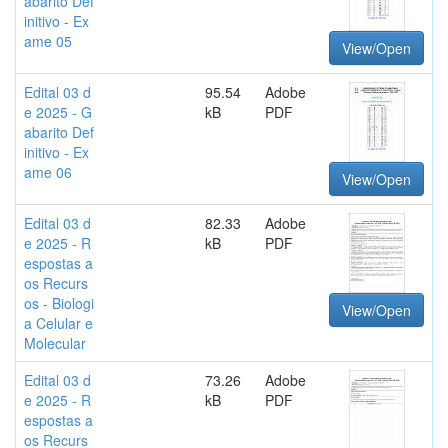
abarito Def
initivo - Ex
ame 05
View/Open
Edital 03 d
95.54
Adobe
e 2025 - G
kB
PDF
abarito Def
initivo - Ex
ame 06
View/Open
Edital 03 d
82.33
Adobe
e 2025 - R
kB
PDF
espostas a
os Recurs
os - Biologi
View/Open
a Celular e
Molecular
Edital 03 d
73.26
Adobe
e 2025 - R
kB
PDF
espostas a
os Recurs