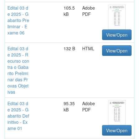
Edital 03 d
105.5
Adobe
e 2025 - G
kB
PDF
abarito Pre
liminar - E
xame 06
View/Open
Edital 03 d
132 B
HTML
View/Open
e 2025 - R
ecurso con
tra o Gaba
rito Prelimi
nar das Pr
ovas Objet
ivas
Edital 03 d
95.35
Adobe
e 2025 - G
kB
PDF
abarito Def
initivo - Ex
ame 01
View/Open