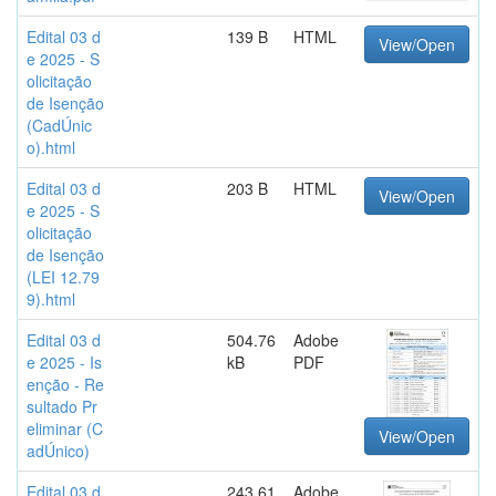
Edital 03 d
139 B
HTML
View/Open
e 2025 - S
olicitação
de Isenção
(CadÚnic
o).html
Edital 03 d
203 B
HTML
View/Open
e 2025 - S
olicitação
de Isenção
(LEI 12.79
9).html
Edital 03 d
504.76
Adobe
e 2025 - Is
kB
PDF
enção - Re
sultado Pr
eliminar (C
View/Open
adÚnico)
Edital 03 d
243.61
Adobe