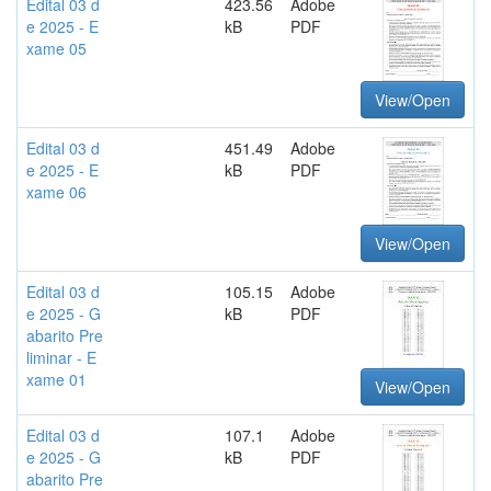
Edital 03 d
423.56
Adobe
e 2025 - E
kB
PDF
xame 05
View/Open
Edital 03 d
451.49
Adobe
e 2025 - E
kB
PDF
xame 06
View/Open
Edital 03 d
105.15
Adobe
e 2025 - G
kB
PDF
abarito Pre
liminar - E
xame 01
View/Open
Edital 03 d
107.1
Adobe
e 2025 - G
kB
PDF
abarito Pre