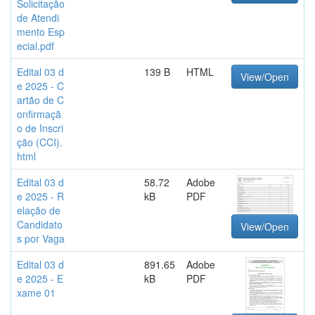
Solicitação
de Atendi
mento Esp
ecial.pdf
Edital 03 d
139 B
HTML
View/Open
e 2025 - C
artão de C
onfirmaçã
o de Inscri
ção (CCI).
html
Edital 03 d
58.72
Adobe
e 2025 - R
kB
PDF
elação de
Candidato
View/Open
s por Vaga
Edital 03 d
891.65
Adobe
e 2025 - E
kB
PDF
xame 01