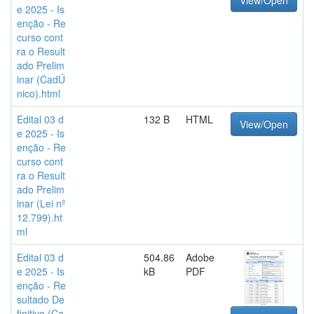
View/Open
e 2025 - Is
enção - Re
curso cont
ra o Result
ado Prelim
inar (CadÚ
nico).html
Edital 03 d
132 B
HTML
View/Open
e 2025 - Is
enção - Re
curso cont
ra o Result
ado Prelim
inar (Lei nº
12.799).ht
ml
Edital 03 d
504.86
Adobe
e 2025 - Is
kB
PDF
enção - Re
sultado De
finitivo (Ca