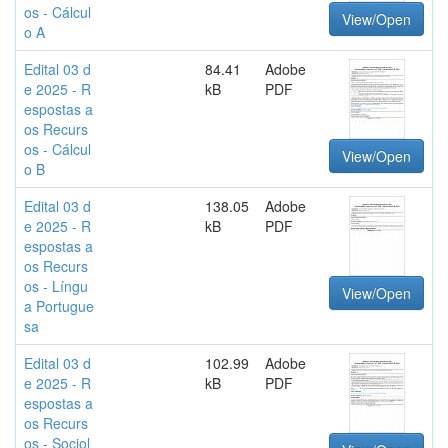
os - Cálcul
View/Open
o A
Edital 03 d
84.41
Adobe
e 2025 - R
kB
PDF
espostas a
os Recurs
os - Cálcul
View/Open
o B
Edital 03 d
138.05
Adobe
e 2025 - R
kB
PDF
espostas a
os Recurs
os - Língu
View/Open
a Portugue
sa
Edital 03 d
102.99
Adobe
e 2025 - R
kB
PDF
espostas a
os Recurs
os - Sociol