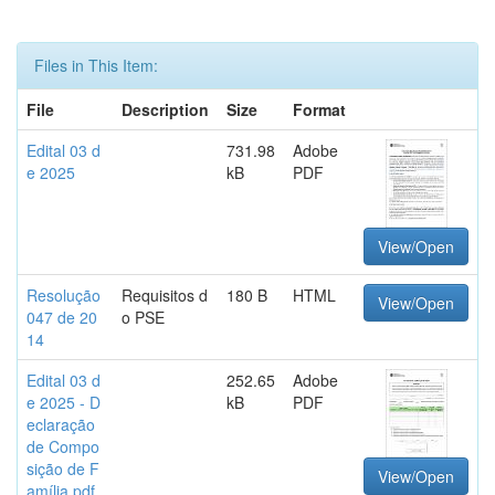
Files in This Item:
File
Description
Size
Format
Edital 03 d
731.98
Adobe
e 2025
kB
PDF
View/Open
Resolução
Requisitos d
180 B
HTML
View/Open
047 de 20
o PSE
14
Edital 03 d
252.65
Adobe
e 2025 - D
kB
PDF
eclaração
de Compo
sição de F
View/Open
amília.pdf