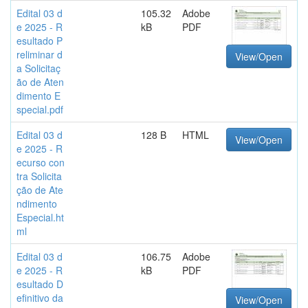
Edital 03 d
105.32
Adobe
e 2025 - R
kB
PDF
esultado P
reliminar d
View/Open
a Solicitaç
ão de Aten
dimento E
special.pdf
Edital 03 d
128 B
HTML
View/Open
e 2025 - R
ecurso con
tra Solicita
ção de Ate
ndimento
Especial.ht
ml
Edital 03 d
106.75
Adobe
e 2025 - R
kB
PDF
esultado D
efinitivo da
View/Open