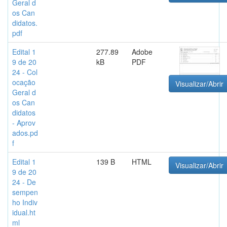
Geral d
os Can
didatos.
pdf
Edital 1
277.89
Adobe
9 de 20
kB
PDF
24 - Col
ocação
Visualizar/Abrir
Geral d
os Can
didatos
- Aprov
ados.pd
f
Edital 1
139 B
HTML
Visualizar/Abrir
9 de 20
24 - De
sempen
ho Indiv
idual.ht
ml