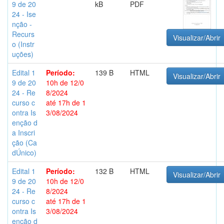
9 de 20
kB
PDF
24 - Ise
nção -
Recurs
Visualizar/Abrir
o (Instr
uções)
Edital 1
Período:
139 B
HTML
Visualizar/Abrir
9 de 20
10h de 12/0
24 - Re
8/2024
curso c
até 17h de 1
ontra Is
3/08/2024
enção d
a Inscri
ção (Ca
dÚnico)
Edital 1
Período:
132 B
HTML
Visualizar/Abrir
9 de 20
10h de 12/0
24 - Re
8/2024
curso c
até 17h de 1
ontra Is
3/08/2024
enção d