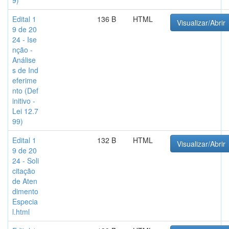
9)
Edital 1
136 B
HTML
Visualizar/Abrir
9 de 20
24 - Ise
nção -
Análise
s de Ind
eferime
nto (Def
initivo -
Lei 12.7
99)
Edital 1
132 B
HTML
Visualizar/Abrir
9 de 20
24 - Soli
citação
de Aten
dimento
Especia
l.html