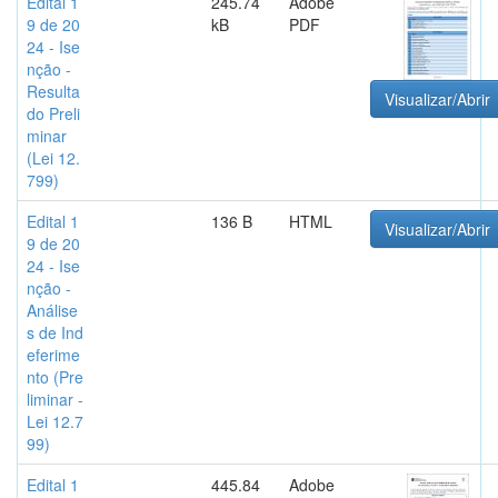
Edital 1
245.74
Adobe
9 de 20
kB
PDF
24 - Ise
nção -
Resulta
Visualizar/Abrir
do Preli
minar
(Lei 12.
799)
Edital 1
136 B
HTML
Visualizar/Abrir
9 de 20
24 - Ise
nção -
Análise
s de Ind
eferime
nto (Pre
liminar -
Lei 12.7
99)
Edital 1
445.84
Adobe