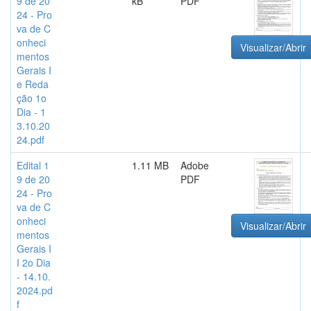
9 de 20
kB
PDF
24 - Pro
va de C
onheci
Visualizar/Abrir
mentos
Gerais I
e Reda
ção 1o
Dia - 1
3.10.20
24.pdf
Edital 1
1.11 MB
Adobe
9 de 20
PDF
24 - Pro
va de C
onheci
Visualizar/Abrir
mentos
Gerais I
I 2o Dia
- 14.10.
2024.pd
f