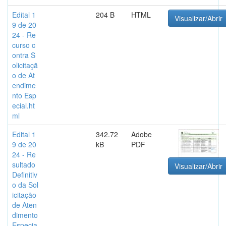
Edital 1
204 B
HTML
Visualizar/Abrir
9 de 20
24 - Re
curso c
ontra S
olicitaçã
o de At
endime
nto Esp
ecial.ht
ml
Edital 1
342.72
Adobe
9 de 20
kB
PDF
24 - Re
sultado
Visualizar/Abrir
Definitiv
o da Sol
icitação
de Aten
dimento
Especia