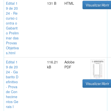
Edital 1
131 B
HTML
Visualizar/Abrir
9 de 20
24 - Re
curso c
ontra o
Gabarit
o Prelim
inar das
Provas
Objetiva
s.html
Edital 1
116.21
Adobe
9 de 20
kB
PDF
24 - Ga
barito D
efinitivo
Visualizar/Abrir
- Prova
de Con
hecime
ntos Ge
rais I