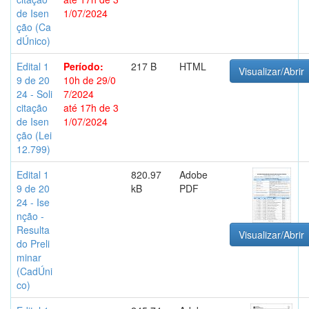
de Isen
1/07/2024
ção (Ca
dÚnico)
Edital 1
Período:
217 B
HTML
Visualizar/Abrir
9 de 20
10h de 29/0
24 - Soli
7/2024
citação
até 17h de 3
de Isen
1/07/2024
ção (Lei
12.799)
Edital 1
820.97
Adobe
9 de 20
kB
PDF
24 - Ise
nção -
Resulta
Visualizar/Abrir
do Preli
minar
(CadÚni
co)