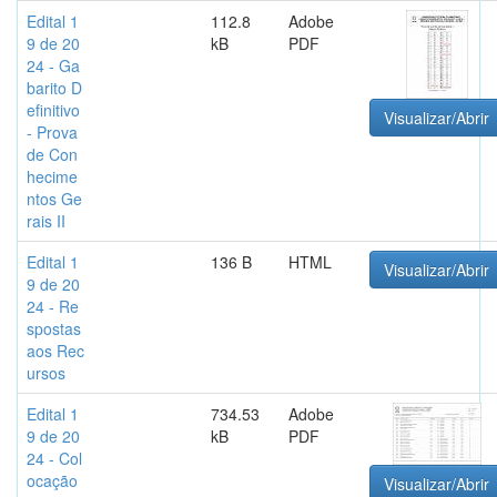
Edital 1
112.8
Adobe
9 de 20
kB
PDF
24 - Ga
barito D
efinitivo
Visualizar/Abrir
- Prova
de Con
hecime
ntos Ge
rais II
Edital 1
136 B
HTML
Visualizar/Abrir
9 de 20
24 - Re
spostas
aos Rec
ursos
Edital 1
734.53
Adobe
9 de 20
kB
PDF
24 - Col
ocação
Visualizar/Abrir