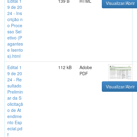
Edital 1
139 B
HTML
Visualizar/Abrir
9 de 20
24 - Ins
crição n
o Proce
sso Sel
etivo (P
agantes
e Isento
s).html
Edital 1
112 kB
Adobe
9 de 20
PDF
24 - Re
sultado
Visualizar/Abrir
Prelimin
ar da S
olicitaçã
o de At
endime
nto Esp
ecial.pd
f