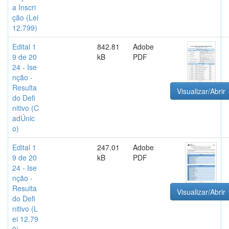
a Inscri
ção (Lei
12.799)
Edital 1
842.81
Adobe
9 de 20
kB
PDF
24 - Ise
nção -
Resulta
Visualizar/Abrir
do Defi
nitivo (C
adÚnic
o)
Edital 1
247.01
Adobe
9 de 20
kB
PDF
24 - Ise
nção -
Resulta
Visualizar/Abrir
do Defi
nitivo (L
ei 12.79