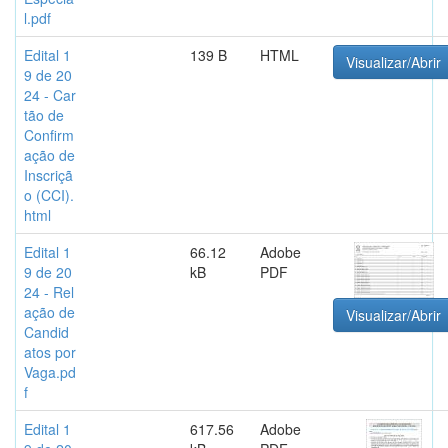
l.pdf
Edital 1
139 B
HTML
Visualizar/Abrir
9 de 20
24 - Car
tão de
Confirm
ação de
Inscriçã
o (CCI).
html
Edital 1
66.12
Adobe
9 de 20
kB
PDF
24 - Rel
ação de
Visualizar/Abrir
Candid
atos por
Vaga.pd
f
Edital 1
617.56
Adobe