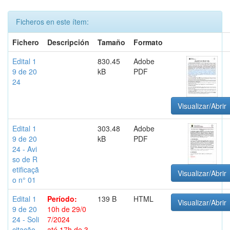
Ficheros en este ítem:
Fichero
Descripción
Tamaño
Formato
Edital 1
830.45
Adobe
9 de 20
kB
PDF
24
Visualizar/Abrir
Edital 1
303.48
Adobe
9 de 20
kB
PDF
24 - Avi
so de R
etificaçã
Visualizar/Abrir
o n° 01
Edital 1
Período:
139 B
HTML
Visualizar/Abrir
9 de 20
10h de 29/0
24 - Soli
7/2024
citação
até 17h de 3