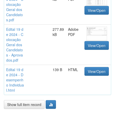
olocação
Geral dos
View/Open
Candidato
s.pdf
Edital 19 d
277.89
Adobe
e 2024 - C
kB
PDF
olocação
Geral dos
View/Open
Candidato
s - Aprova
dos.pdf
Edital 19 d
139 B
HTML
View/Open
e 2024 - D
esempenh
o Individua
l.html
Show full item record