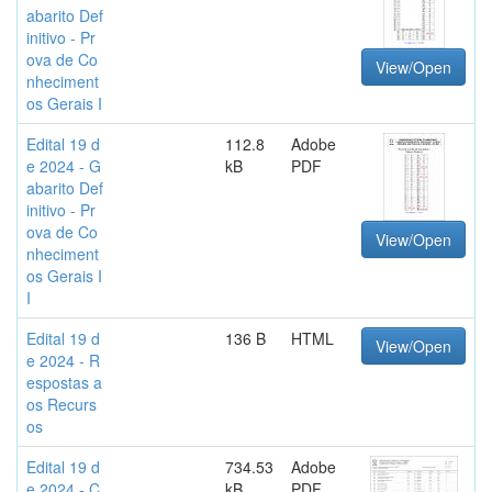
abarito Def
initivo - Pr
ova de Co
View/Open
nheciment
os Gerais I
Edital 19 d
112.8
Adobe
e 2024 - G
kB
PDF
abarito Def
initivo - Pr
ova de Co
View/Open
nheciment
os Gerais I
I
Edital 19 d
136 B
HTML
View/Open
e 2024 - R
espostas a
os Recurs
os
Edital 19 d
734.53
Adobe
e 2024 - C
kB
PDF