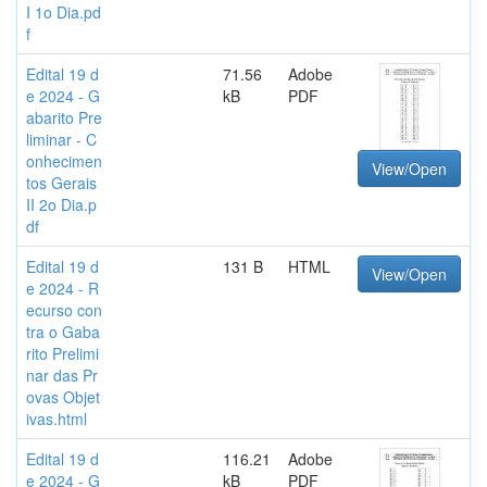
I 1o Dia.pd
f
Edital 19 d
71.56
Adobe
e 2024 - G
kB
PDF
abarito Pre
liminar - C
onhecimen
View/Open
tos Gerais
II 2o Dia.p
df
Edital 19 d
131 B
HTML
View/Open
e 2024 - R
ecurso con
tra o Gaba
rito Prelimi
nar das Pr
ovas Objet
ivas.html
Edital 19 d
116.21
Adobe
e 2024 - G
kB
PDF