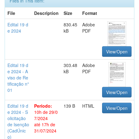
Files in This Item:
File
Description
Size
Format
Edital 19 d
830.45
Adobe
e 2024
kB
PDF
View/Open
Edital 19 d
303.48
Adobe
e 2024 - A
kB
PDF
viso de Re
tificação n°
01
View/Open
Edital 19 d
Período:
139 B
HTML
View/Open
e 2024 - S
10h de 29/0
olicitação
7/2024
de Isenção
até 17h de
(CadÚnic
31/07/2024
o)