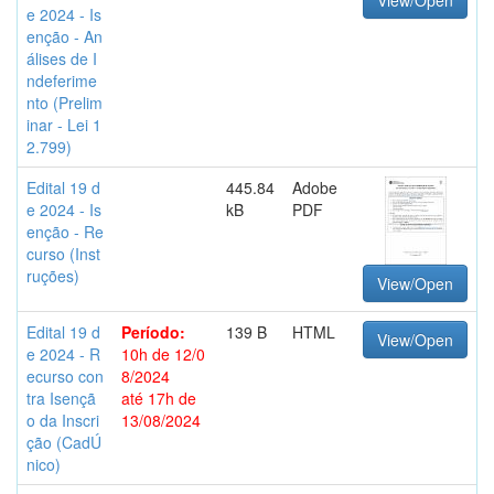
View/Open
e 2024 - Is
enção - An
álises de I
ndeferime
nto (Prelim
inar - Lei 1
2.799)
Edital 19 d
445.84
Adobe
e 2024 - Is
kB
PDF
enção - Re
curso (Inst
ruções)
View/Open
Edital 19 d
Período:
139 B
HTML
View/Open
e 2024 - R
10h de 12/0
ecurso con
8/2024
tra Isençã
até 17h de
o da Inscri
13/08/2024
ção (CadÚ
nico)