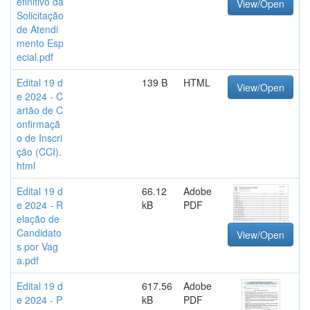
efinitivo da
View/Open
Solicitação
de Atendi
mento Esp
ecial.pdf
Edital 19 d
139 B
HTML
View/Open
e 2024 - C
artão de C
onfirmaçã
o de Inscri
ção (CCI).
html
Edital 19 d
66.12
Adobe
e 2024 - R
kB
PDF
elação de
Candidato
View/Open
s por Vag
a.pdf
Edital 19 d
617.56
Adobe
e 2024 - P
kB
PDF