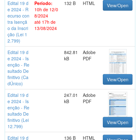
Edital 19 d
Período:
132 B
HTML
View/Open
e 2024 - R
10h de 12/0
ecurso con
8/2024
tra Isençã
até 17h de
o da Inscri
13/08/2024
ção (Lei 1
2.799)
Edital 19 d
842.81
Adobe
e 2024 - Is
kB
PDF
enção - Re
sultado De
finitivo (Ca
View/Open
dÚnico)
Edital 19 d
247.01
Adobe
e 2024 - Is
kB
PDF
enção - Re
sultado De
finitivo (Lei
View/Open
12.799)
Edital 19 d
136 B
HTML