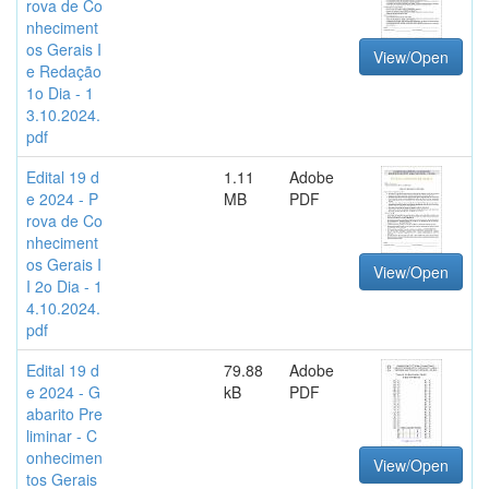
rova de Co
nheciment
os Gerais I
View/Open
e Redação
1o Dia - 1
3.10.2024.
pdf
Edital 19 d
1.11
Adobe
e 2024 - P
MB
PDF
rova de Co
nheciment
os Gerais I
View/Open
I 2o Dia - 1
4.10.2024.
pdf
Edital 19 d
79.88
Adobe
e 2024 - G
kB
PDF
abarito Pre
liminar - C
onhecimen
View/Open
tos Gerais