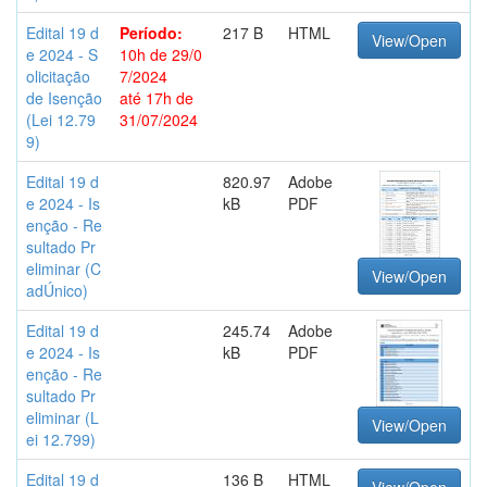
Edital 19 d
Período:
217 B
HTML
View/Open
e 2024 - S
10h de 29/0
olicitação
7/2024
de Isenção
até 17h de
(Lei 12.79
31/07/2024
9)
Edital 19 d
820.97
Adobe
e 2024 - Is
kB
PDF
enção - Re
sultado Pr
eliminar (C
View/Open
adÚnico)
Edital 19 d
245.74
Adobe
e 2024 - Is
kB
PDF
enção - Re
sultado Pr
eliminar (L
View/Open
ei 12.799)
Edital 19 d
136 B
HTML