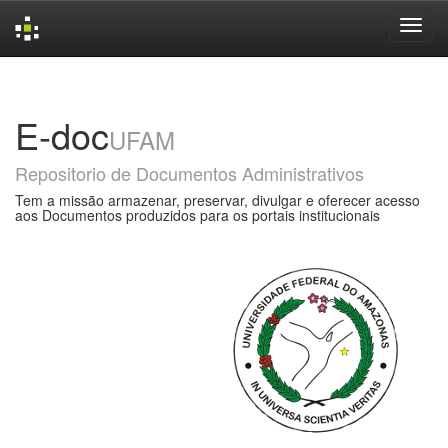
Skip
navigation
E-doc
UFAM
Repositorio de Documentos Administrativos
Tem a missão armazenar, preservar, divulgar e oferecer acesso
aos Documentos produzidos para os portais institucionais