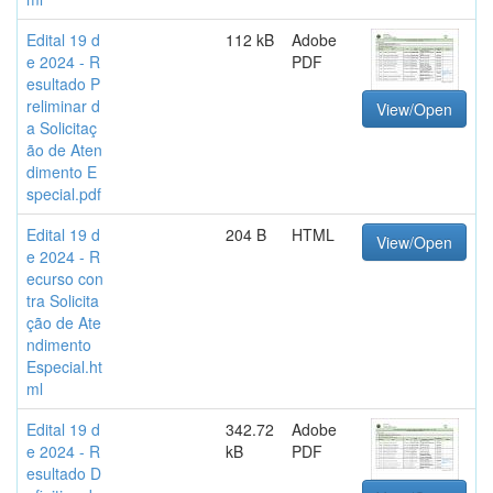
Edital 19 d
112 kB
Adobe
e 2024 - R
PDF
esultado P
reliminar d
View/Open
a Solicitaç
ão de Aten
dimento E
special.pdf
Edital 19 d
204 B
HTML
View/Open
e 2024 - R
ecurso con
tra Solicita
ção de Ate
ndimento
Especial.ht
ml
Edital 19 d
342.72
Adobe
e 2024 - R
kB
PDF
esultado D