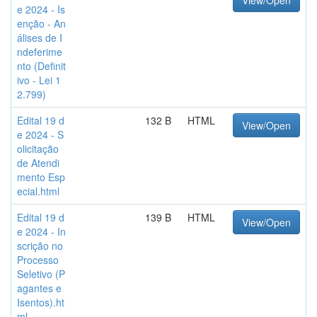
View/Open
e 2024 - Is
enção - An
álises de I
ndeferime
nto (Definit
ivo - Lei 1
2.799)
Edital 19 d
132 B
HTML
View/Open
e 2024 - S
olicitação
de Atendi
mento Esp
ecial.html
Edital 19 d
139 B
HTML
View/Open
e 2024 - In
scrição no
Processo
Seletivo (P
agantes e
Isentos).ht
ml