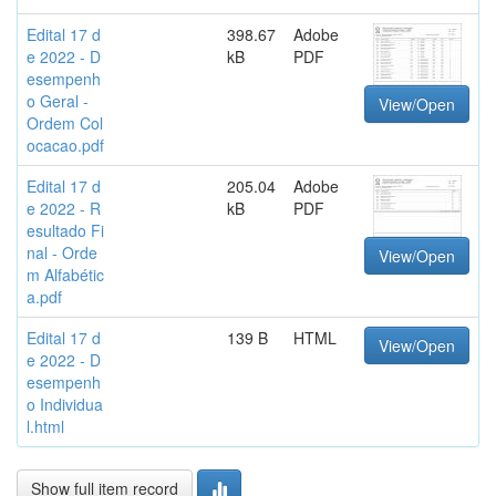
Edital 17 d
398.67
Adobe
e 2022 - D
kB
PDF
esempenh
o Geral -
View/Open
Ordem Col
ocacao.pdf
Edital 17 d
205.04
Adobe
e 2022 - R
kB
PDF
esultado Fi
nal - Orde
View/Open
m Alfabétic
a.pdf
Edital 17 d
139 B
HTML
View/Open
e 2022 - D
esempenh
o Individua
l.html
Show full item record