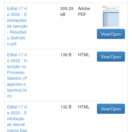
Edital 17 d
305.29
Adobe
e 2022 - S
kB
PDF
olicitações
de Isenção
- Resultad
View/Open
o Definitiv
o.pdf
Edital 17 d
139 B
HTML
View/Open
e 2022 - In
scrição no
Processo
Seletivo (P
agantes e
Isentos).ht
ml
Edital 17 d
132 B
HTML
View/Open
e 2022 - S
olicitação
de Atendi
mento Esp