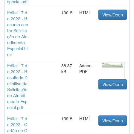
special.pdf
Edital 17 d
130 B
HTML
View/Open
e 2022 - R
ecurso con
tra Solicita
ção de Ate
ndimento
Especial.ht
ml
Edital 17 d
88.87
Adobe
e 2022 - R
kB
PDF
esultado D
efinitivo da
View/Open
Solicitação
de Atendi
mento Esp
ecial.pdf
Edital 17 d
139 B
HTML
View/Open
e 2022 - C
artão de C