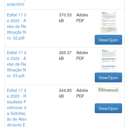
ecial.html
Edital 17 d
370.53
Adobe
e 2022 - A
kB
PDF
viso de Re
tificação N
ro. 02.pdf
View/Open
Edital 17 d
265.37
Adobe
e 2022 - A
kB
PDF
viso de Re
tificação N
ro. 03.pdf
View/Open
Edital 17 d
244.85
Adobe
e 2022 - R
kB
PDF
esultado P
reliminar d
View/Open
a Solicitaç
ão de Aten
dimento E