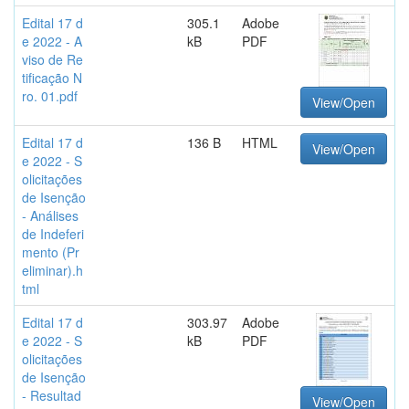
Edital 17 d
305.1
Adobe
e 2022 - A
kB
PDF
viso de Re
tificação N
ro. 01.pdf
View/Open
Edital 17 d
136 B
HTML
View/Open
e 2022 - S
olicitações
de Isenção
- Análises
de Indeferi
mento (Pr
eliminar).h
tml
Edital 17 d
303.97
Adobe
e 2022 - S
kB
PDF
olicitações
de Isenção
- Resultad
View/Open