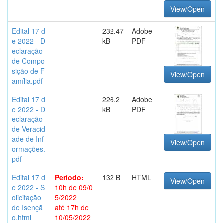
View/Open
Edital 17 d
232.47
Adobe
e 2022 - D
kB
PDF
eclaração
de Compo
sição de F
View/Open
amília.pdf
Edital 17 d
226.2
Adobe
e 2022 - D
kB
PDF
eclaração
de Veracid
ade de Inf
View/Open
ormações.
pdf
Edital 17 d
Período:
132 B
HTML
View/Open
e 2022 - S
10h de 09/0
olicitação
5/2022
de Isençã
até 17h de
o.html
10/05/2022