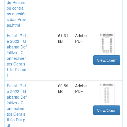
de Recurs
os contra
as questõe
s das Prov
as.html
Edital 17 d
61.61
Adobe
e 2022 - G
kB
PDF
abarito Def
initivo - C
onhecimen
View/Open
tos Gerais
I 1o Dia.pd
f
Edital 17 d
60.59
Adobe
e 2022 - G
kB
PDF
abarito Def
initivo - C
onhecimen
View/Open
tos Gerais
II 2o Dia.p
df