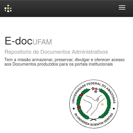
Skip
navigation
E-doc
UFAM
Repositorio de Documentos Administrativos
Tem a missão armazenar, preservar, divulgar e oferecer acesso
aos Documentos produzidos para os portais institucionais