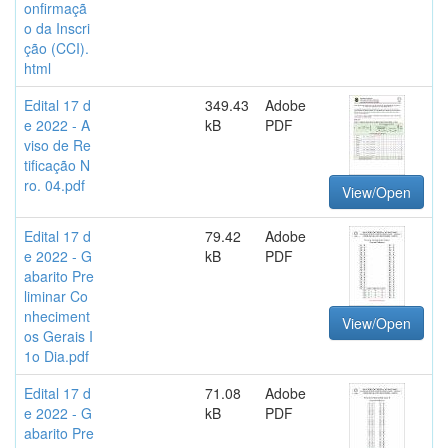
onfirmaçã
o da Inscri
ção (CCI).
html
Edital 17 d
349.43
Adobe
e 2022 - A
kB
PDF
viso de Re
tificação N
ro. 04.pdf
View/Open
Edital 17 d
79.42
Adobe
e 2022 - G
kB
PDF
abarito Pre
liminar Co
nheciment
View/Open
os Gerais I
1o Dia.pdf
Edital 17 d
71.08
Adobe
e 2022 - G
kB
PDF
abarito Pre