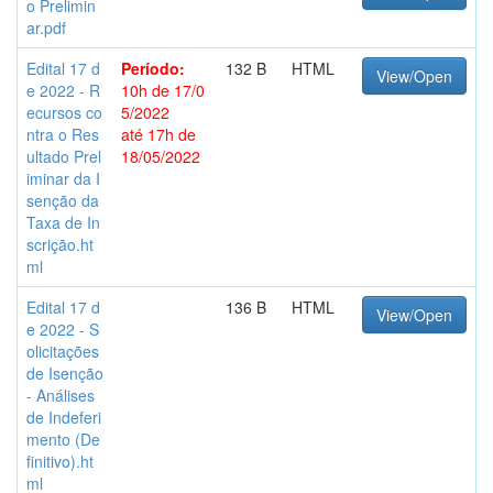
o Prelimin
ar.pdf
Edital 17 d
Período:
132 B
HTML
View/Open
e 2022 - R
10h de 17/0
ecursos co
5/2022
ntra o Res
até 17h de
ultado Prel
18/05/2022
iminar da I
senção da
Taxa de In
scrição.ht
ml
Edital 17 d
136 B
HTML
View/Open
e 2022 - S
olicitações
de Isenção
- Análises
de Indeferi
mento (De
finitivo).ht
ml