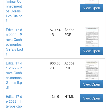
liminar Co
nheciment
View/Open
os Gerais I
I 2o Dia.pd
f
Edital 17 d
579.54
Adobe
e 2022 - P
kB
PDF
rova Conh
ecimentos
Gerais I.pd
View/Open
f
Edital 17 d
900.63
Adobe
e 2022 - P
kB
PDF
rova Conh
ecimentos
Gerais II.p
View/Open
df
Edital 17 d
131 B
HTML
View/Open
e 2022 - In
terposição