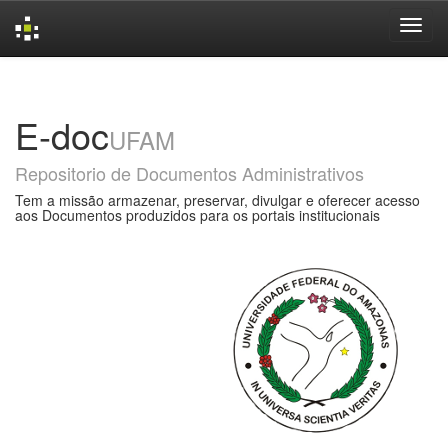
Skip
navigation
E-doc
UFAM
Repositorio de Documentos Administrativos
Tem a missão armazenar, preservar, divulgar e oferecer acesso
aos Documentos produzidos para os portais institucionais