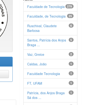
Faculdade de Tecnologia
279
Faculdade, de Tecnologia
25
Ruschival, Claudete
6
Barbosa
Santos, Patrícia dos Anjos
5
Braga ...
Vaz, Greice
2
Caldas, João
1
Faculdade Tecnologia
1
FT, UFAM
1
Patrícia, dos Anjos Braga
1
Sá dos ...