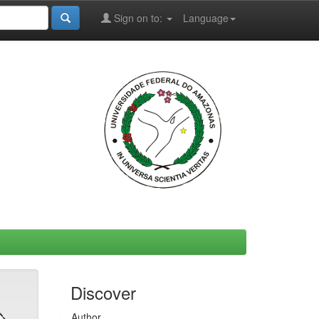
Sign on to:
Language
Discover
Author