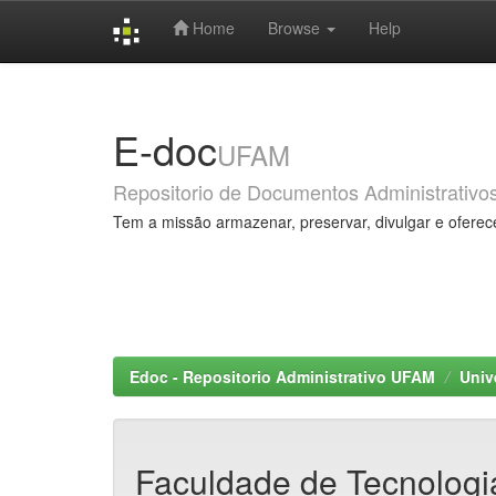
Home
Browse
Help
Skip
navigation
E-doc
UFAM
Repositorio de Documentos Administrativo
Tem a missão armazenar, preservar, divulgar e oferec
Edoc - Repositorio Administrativo UFAM
Univ
Faculdade de Tecnologi