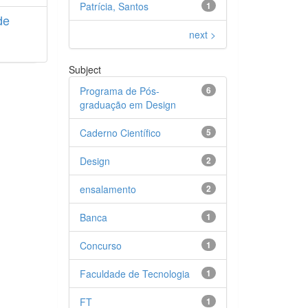
Patrícia, Santos
1
de
next >
Subject
Programa de Pós-
6
graduação em Design
Caderno Científico
5
Design
2
ensalamento
2
Banca
1
Concurso
1
Faculdade de Tecnologia
1
FT
1