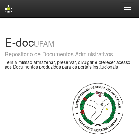
Skip
navigation
E-doc
UFAM
Repositorio de Documentos Administrativos
Tem a missão armazenar, preservar, divulgar e oferecer acesso
aos Documentos produzidos para os portais institucionais