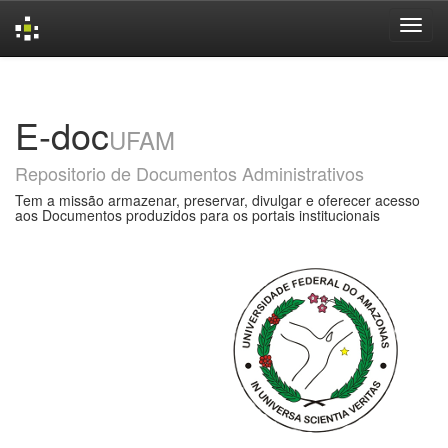
Skip
navigation
E-doc
UFAM
Repositorio de Documentos Administrativos
Tem a missão armazenar, preservar, divulgar e oferecer acesso
aos Documentos produzidos para os portais institucionais