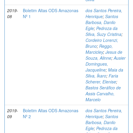
2019-
Boletim Altas ODS Amazonas
dos Santos Pereira,
08
Nº 1
Henrique
;
Santos
Barbosa, Danilo
Egle
;
Pedroza da
Silva, Suzy Cristina
;
Cordeiro Lorenzi,
Bruno
;
Reggo,
Marcicley
;
Jesus de
Souza, Alinne
;
Ausier
Domingues,
Jacqueline
;
Maia da
Silva, Íkaro
;
Faria
Scherer, Elenise
;
Bastos Seráfico de
Assis Carvalho,
Marcelo
2019-
Boletim Altas ODS Amazonas
dos Santos Pereira,
09
Nº 2
Henrique
;
Santos
Barbosa, Danilo
Egle
;
Pedroza da