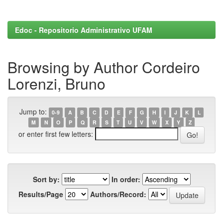
Edoc - Repositorio Administrativo UFAM
Browsing by Author Cordeiro
Lorenzi, Bruno
Jump to:
0-9
A
B
C
D
E
F
G
H
I
J
K
L
M
N
O
P
Q
R
S
T
U
V
W
X
Y
Z
or enter first few letters:
Sort by:
In order:
Results/Page
Authors/Record: