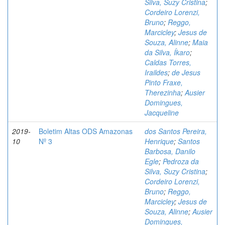
Silva, Suzy Cristina
;
Cordeiro Lorenzi,
Bruno
;
Reggo,
Marcicley
;
Jesus de
Souza, Alinne
;
Maia
da Silva, Íkaro
;
Caldas Torres,
Iraildes
;
de Jesus
Pinto Fraxe,
Therezinha
;
Ausier
Domingues,
Jacqueline
2019-
Boletim Altas ODS Amazonas
dos Santos Pereira,
10
Nº 3
Henrique
;
Santos
Barbosa, Danilo
Egle
;
Pedroza da
Silva, Suzy Cristina
;
Cordeiro Lorenzi,
Bruno
;
Reggo,
Marcicley
;
Jesus de
Souza, Alinne
;
Ausier
Domingues,