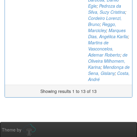
Egle
;
Pedroza da
Silva, Suzy Cristina
;
Cordeiro Lorenzi,
Bruno
;
Reggo,
Marcicley
;
Marques
Dias, Angélica Karlla
;
Martins de
Vasconcelos,
Ademar Roberto
;
de
Oliveira Milhomem,
Karina
;
Mendonça de
Sena, Gislany
;
Costa,
André
Showing results 1 to 13 of 13
Theme by