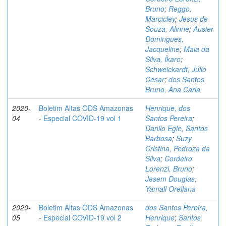
Bruno
;
Reggo,
Marcicley
;
Jesus de
Souza, Alinne
;
Ausier
Domingues,
Jacqueline
;
Maia da
Silva, Íkaro
;
Schweickardt, Júlio
Cesar
;
dos Santos
Bruno, Ana Carla
2020-
Boletim Altas ODS Amazonas
Henrique, dos
04
- Especial COVID-19 vol 1
Santos Pereira
;
Danilo Egle, Santos
Barbosa
;
Suzy
Cristina, Pedroza da
Silva
;
Cordeiro
Lorenzi, Bruno
;
Jesem Douglas,
Yamall Orellana
2020-
Boletim Altas ODS Amazonas
dos Santos Pereira,
05
- Especial COVID-19 vol 2
Henrique
;
Santos