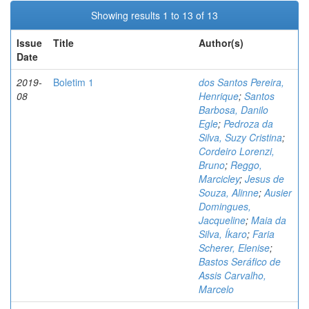
Showing results 1 to 13 of 13
Issue
Title
Author(s)
Date
2019-
Boletim 1
dos Santos Pereira,
08
Henrique
;
Santos
Barbosa, Danilo
Egle
;
Pedroza da
Silva, Suzy Cristina
;
Cordeiro Lorenzi,
Bruno
;
Reggo,
Marcicley
;
Jesus de
Souza, Alinne
;
Ausier
Domingues,
Jacqueline
;
Maia da
Silva, Íkaro
;
Faria
Scherer, Elenise
;
Bastos Seráfico de
Assis Carvalho,
Marcelo