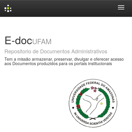
Skip
navigation
E-doc
UFAM
Repositorio de Documentos Administrativos
Tem a missão armazenar, preservar, divulgar e oferecer acesso
aos Documentos produzidos para os portais institucionais