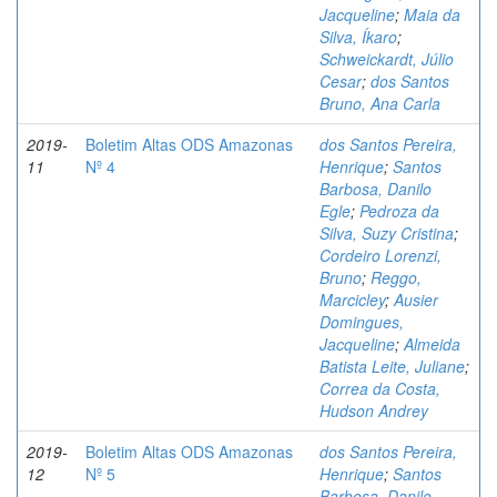
Jacqueline
;
Maia da
Silva, Íkaro
;
Schweickardt, Júlio
Cesar
;
dos Santos
Bruno, Ana Carla
2019-
Boletim Altas ODS Amazonas
dos Santos Pereira,
11
Nº 4
Henrique
;
Santos
Barbosa, Danilo
Egle
;
Pedroza da
Silva, Suzy Cristina
;
Cordeiro Lorenzi,
Bruno
;
Reggo,
Marcicley
;
Ausier
Domingues,
Jacqueline
;
Almeida
Batista Leite, Juliane
;
Correa da Costa,
Hudson Andrey
2019-
Boletim Altas ODS Amazonas
dos Santos Pereira,
12
Nº 5
Henrique
;
Santos
Barbosa, Danilo