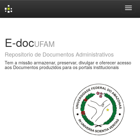
Skip
navigation
E-doc
UFAM
Repositorio de Documentos Administrativos
Tem a missão armazenar, preservar, divulgar e oferecer acesso
aos Documentos produzidos para os portais institucionais