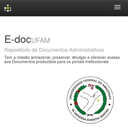
Skip
navigation
E-doc
UFAM
Repositorio de Documentos Administrativos
Tem a missão armazenar, preservar, divulgar e oferecer acesso
aos Documentos produzidos para os portais institucionais