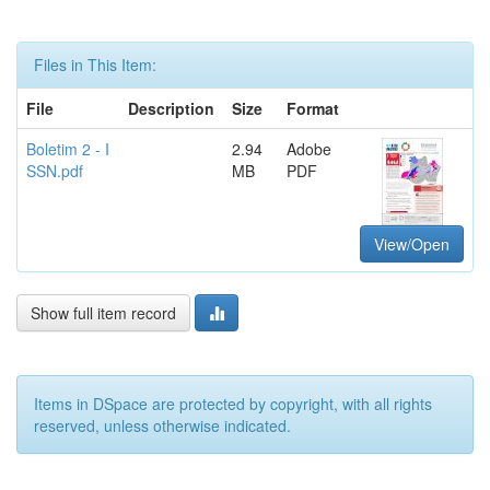
Files in This Item:
File
Description
Size
Format
Boletim 2 - I
2.94
Adobe
SSN.pdf
MB
PDF
View/Open
Show full item record
Items in DSpace are protected by copyright, with all rights
reserved, unless otherwise indicated.