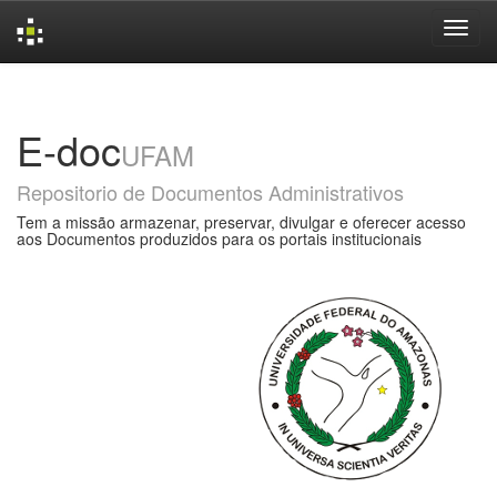
Skip
navigation
E-doc
UFAM
Repositorio de Documentos Administrativos
Tem a missão armazenar, preservar, divulgar e oferecer acesso
aos Documentos produzidos para os portais institucionais