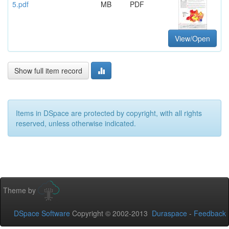
5.pdf
MB
PDF
View/Open
Show full item record
Items in DSpace are protected by copyright, with all rights
reserved, unless otherwise indicated.
Theme by
DSpace Software
Copyright © 2002-2013
Duraspace
-
Feedback