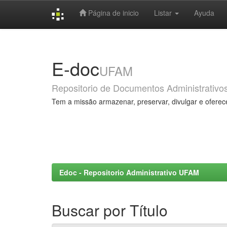
Página de inicio
Listar
Ayuda
Skip
navigation
E-doc
UFAM
Repositorio de Documentos Administrativo
Tem a missão armazenar, preservar, divulgar e oferec
Edoc - Repositorio Administrativo UFAM
Buscar por Título