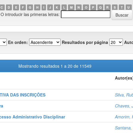
C
D
E
F
G
H
I
J
K
L
M
N
O
P
Q
R
S
T
U
O introducir las primeras letras:
En orden:
Resultados por página
Auto
Mostrando resultados 1 a 20 de 11549
Autor(es
TIVA DAS INSCRIÇÕES
Silva, Ru
ra
Chaves, 
esso Administrativo Disciplinar
Amorim, 
Santana, 