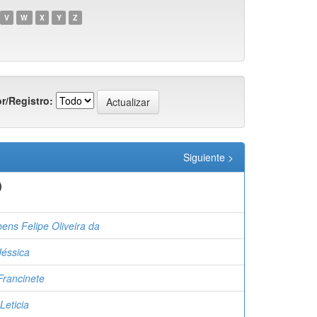
V
W
X
Y
Z
r/Registro:
Siguiente >
)
bens Felipe Oliveira da
Jéssica
Francinete
Leticia