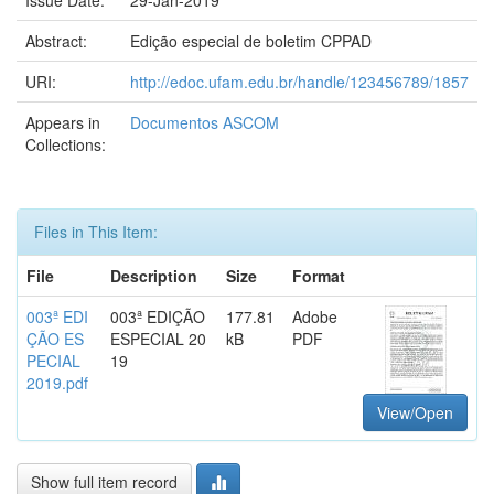
Issue Date:
29-Jan-2019
Abstract:
Edição especial de boletim CPPAD
URI:
http://edoc.ufam.edu.br/handle/123456789/1857
Appears in
Documentos ASCOM
Collections:
Files in This Item:
File
Description
Size
Format
003ª EDI
003ª EDIÇÃO
177.81
Adobe
ÇÃO ES
ESPECIAL 20
kB
PDF
PECIAL
19
2019.pdf
View/Open
Show full item record