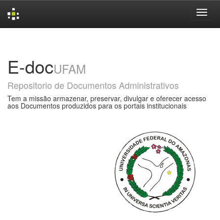
Skip
navigation
E-doc
UFAM
Repositorio de Documentos Administrativos
Tem a missão armazenar, preservar, divulgar e oferecer acesso
aos Documentos produzidos para os portais institucionais