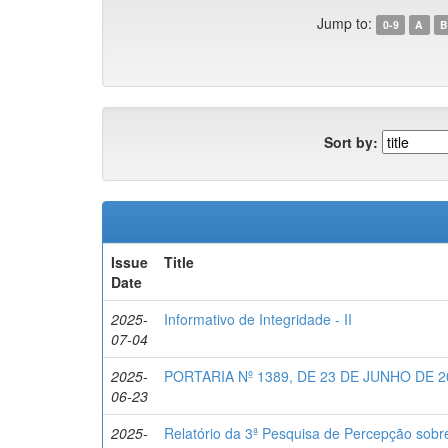
Jump to:
0-9
A
B
Sort by:
Issue
Title
Date
2025-
Informativo de Integridade - II
07-04
2025-
PORTARIA Nº 1389, DE 23 DE JUNHO DE
06-23
2025-
Relatório da 3ª Pesquisa de Percepção sobr