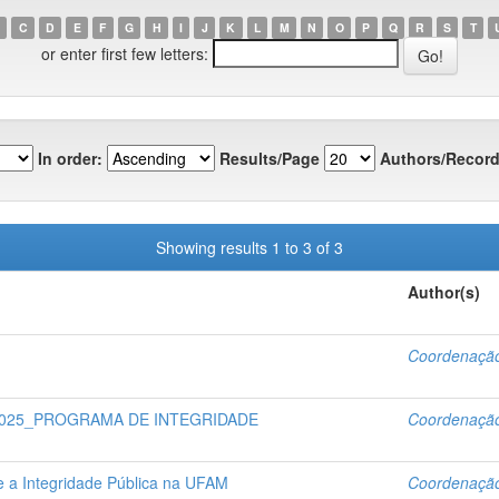
C
D
E
F
G
H
I
J
K
L
M
N
O
P
Q
R
S
T
or enter first few letters:
In order:
Results/Page
Authors/Record
Showing results 1 to 3 of 3
Author(s)
Coordenação
 2025_PROGRAMA DE INTEGRIDADE
Coordenação
e a Integridade Pública na UFAM
Coordenação