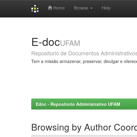
Home
Browse
Help
Skip
navigation
E-doc
UFAM
Repositorio de Documentos Administrativo
Tem a missão armazenar, preservar, divulgar e oferec
Edoc - Repositorio Administrativo UFAM
Browsing by Author Coor