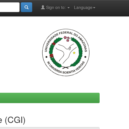
Sign on to:
Language
e (CGI)