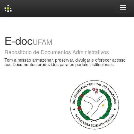
Skip
navigation
E-doc
UFAM
Repositorio de Documentos Administrativos
Tem a missão armazenar, preservar, divulgar e oferecer acesso
aos Documentos produzidos para os portais institucionais