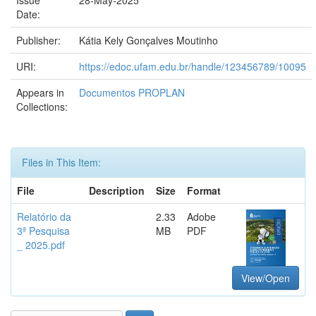
Issue
28-May-2025
Date:
Publisher:
Kátia Kely Gonçalves Moutinho
URI:
https://edoc.ufam.edu.br/handle/123456789/10095
Appears in
Documentos PROPLAN
Collections:
Files in This Item:
File
Description
Size
Format
Relatório da
2.33
Adobe
3ª Pesquisa
MB
PDF
_ 2025.pdf
View/Open