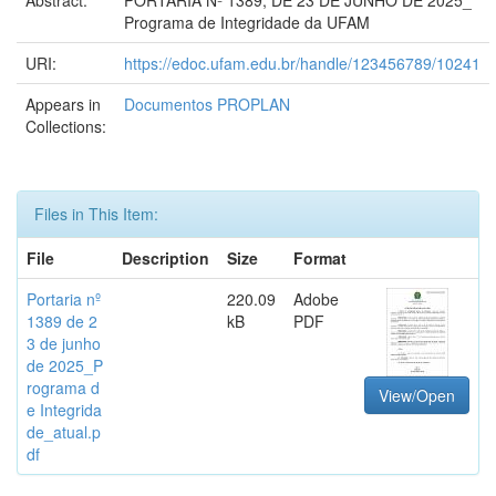
Abstract:
PORTARIA Nº 1389, DE 23 DE JUNHO DE 2025_
Programa de Integridade da UFAM
URI:
https://edoc.ufam.edu.br/handle/123456789/10241
Appears in
Documentos PROPLAN
Collections:
Files in This Item:
File
Description
Size
Format
Portaria nº
220.09
Adobe
1389 de 2
kB
PDF
3 de junho
de 2025_P
rograma d
View/Open
e Integrida
de_atual.p
df