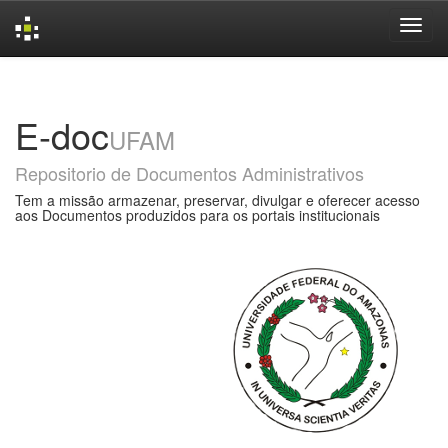
Skip
navigation
E-doc
UFAM
Repositorio de Documentos Administrativos
Tem a missão armazenar, preservar, divulgar e oferecer acesso
aos Documentos produzidos para os portais institucionais