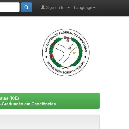
Sign on to:
Language
atas (ICE)
-Graduação em Geociências