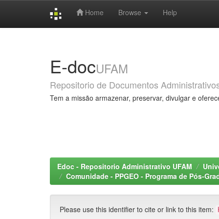
Home
Browse
Help
Skip
navigation
E-doc
UFAM
Repositorio de Documentos Administrativo
Tem a missão armazenar, preservar, divulgar e oferec
Edoc - Repositorio Administrativo UFAM
Univ
Comunidade - PPGEO - Programa de Pós-Gra
Please use this identifier to cite or link to this item: