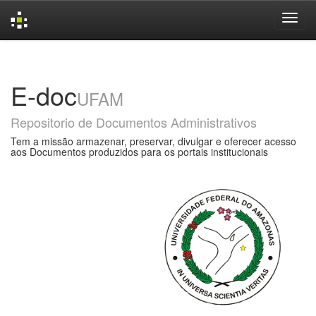
Skip
navigation
E-doc
UFAM
Repositorio de Documentos Administrativos
Tem a missão armazenar, preservar, divulgar e oferecer acesso
aos Documentos produzidos para os portais institucionais