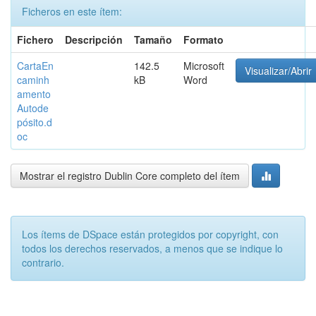
Ficheros en este ítem:
Fichero
Descripción
Tamaño
Formato
CartaEn
142.5
Microsoft
Visualizar/Abrir
caminh
kB
Word
amento
Autode
pósito.d
oc
Mostrar el registro Dublin Core completo del ítem
Los ítems de DSpace están protegidos por copyright, con
todos los derechos reservados, a menos que se indique lo
contrario.