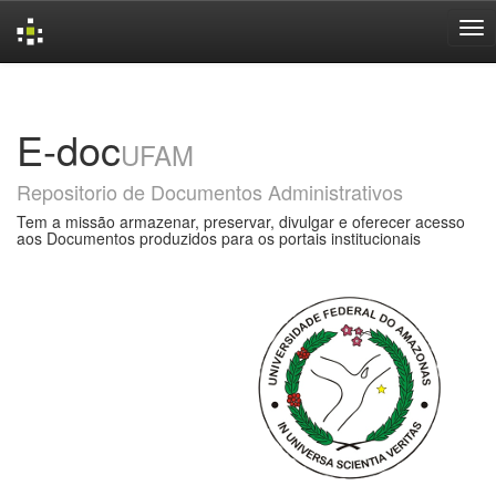
Skip
navigation
E-doc
UFAM
Repositorio de Documentos Administrativos
Tem a missão armazenar, preservar, divulgar e oferecer acesso
aos Documentos produzidos para os portais institucionais