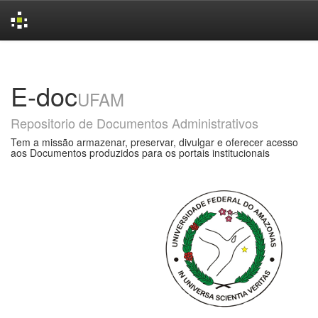
Skip
navigation
E-doc
UFAM
Repositorio de Documentos Administrativos
Tem a missão armazenar, preservar, divulgar e oferecer acesso
aos Documentos produzidos para os portais institucionais