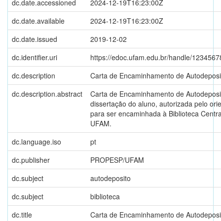
dc.date.accessioned
2024-12-19T16:23:00Z
dc.date.available
2024-12-19T16:23:00Z
dc.date.issued
2019-12-02
dc.identifier.uri
https://edoc.ufam.edu.br/handle/123456
dc.description
Carta de Encaminhamento de Autodeposi
dc.description.abstract
Carta de Encaminhamento de Autodeposi
dissertação do aluno, autorizada pelo ori
para ser encaminhada à Biblioteca Centra
UFAM.
dc.language.iso
pt
dc.publisher
PROPESP/UFAM
dc.subject
autodeposito
dc.subject
biblioteca
dc.title
Carta de Encaminhamento de Autodeposi