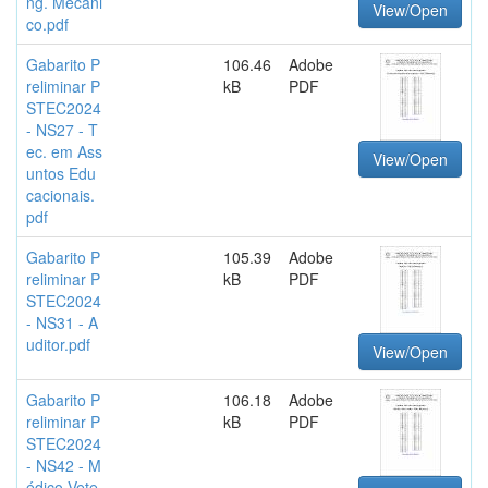
ng. Mecâni
View/Open
co.pdf
Gabarito P
106.46
Adobe
reliminar P
kB
PDF
STEC2024
- NS27 - T
ec. em Ass
View/Open
untos Edu
cacionais.
pdf
Gabarito P
105.39
Adobe
reliminar P
kB
PDF
STEC2024
- NS31 - A
uditor.pdf
View/Open
Gabarito P
106.18
Adobe
reliminar P
kB
PDF
STEC2024
- NS42 - M
édico Vete