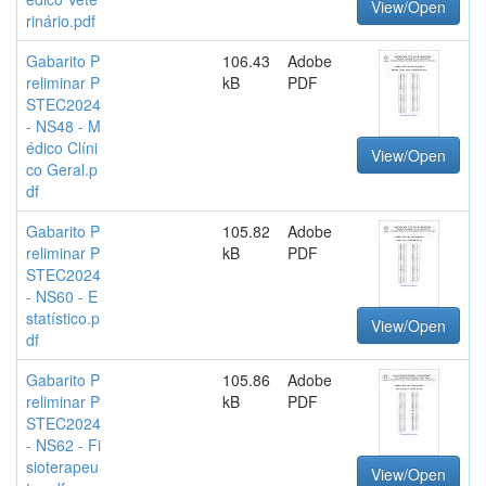
View/Open
rinário.pdf
Gabarito P
106.43
Adobe
reliminar P
kB
PDF
STEC2024
- NS48 - M
édico Clíni
View/Open
co Geral.p
df
Gabarito P
105.82
Adobe
reliminar P
kB
PDF
STEC2024
- NS60 - E
statístico.p
View/Open
df
Gabarito P
105.86
Adobe
reliminar P
kB
PDF
STEC2024
- NS62 - Fi
sioterapeu
View/Open