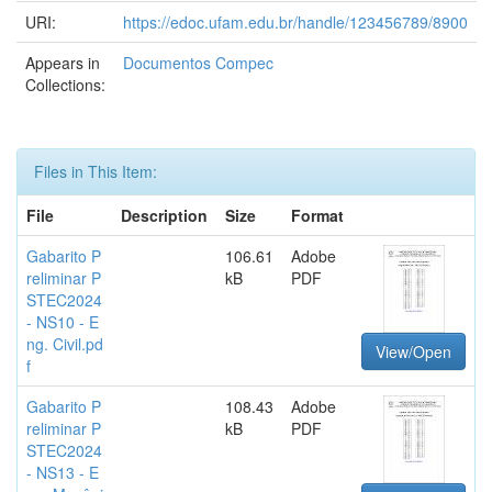
URI:
https://edoc.ufam.edu.br/handle/123456789/8900
Appears in
Documentos Compec
Collections:
Files in This Item:
File
Description
Size
Format
Gabarito P
106.61
Adobe
reliminar P
kB
PDF
STEC2024
- NS10 - E
ng. Civil.pd
View/Open
f
Gabarito P
108.43
Adobe
reliminar P
kB
PDF
STEC2024
- NS13 - E