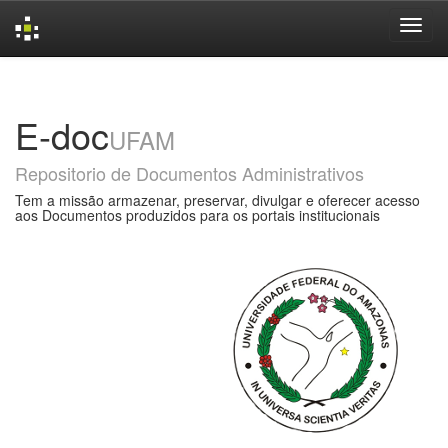
Skip
navigation
E-doc
UFAM
Repositorio de Documentos Administrativos
Tem a missão armazenar, preservar, divulgar e oferecer acesso
aos Documentos produzidos para os portais institucionais