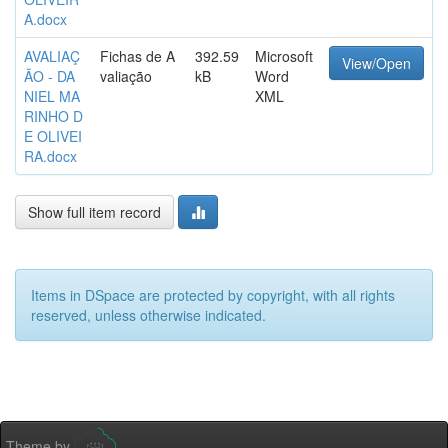
A.docx
AVALIAÇ
Fichas de A
392.59
Microsoft
View/Open
ÃO - DA
valiação
kB
Word
NIEL MA
XML
RINHO D
E OLIVEI
RA.docx
Show full item record
Items in DSpace are protected by copyright, with all rights
reserved, unless otherwise indicated.
Theme by