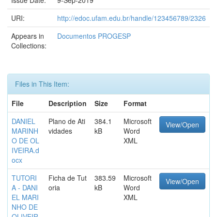
Issue Date:
9-Sep-2019
URI:
http://edoc.ufam.edu.br/handle/123456789/2326
Appears in
Documentos PROGESP
Collections:
Files in This Item:
File
Description
Size
Format
DANIEL
Plano de Ati
384.1
Microsoft
View/Open
MARINH
vidades
kB
Word
O DE OL
XML
IVEIRA.d
ocx
TUTORI
Ficha de Tut
383.59
Microsoft
View/Open
A - DANI
oria
kB
Word
EL MARI
XML
NHO DE
OLIVEIR