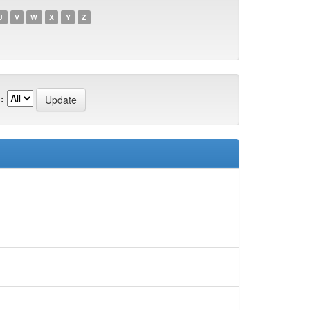
U
V
W
X
Y
Z
: