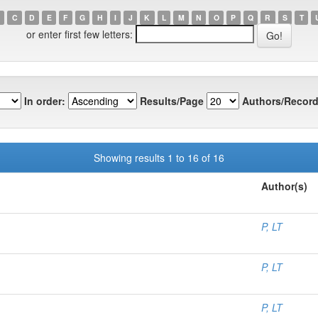
C
D
E
F
G
H
I
J
K
L
M
N
O
P
Q
R
S
T
or enter first few letters:
In order:
Results/Page
Authors/Record
Showing results 1 to 16 of 16
Author(s)
P, LT
P, LT
P, LT