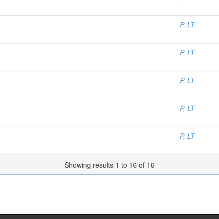
P, LT
P, LT
P, LT
P, LT
P, LT
Showing results 1 to 16 of 16