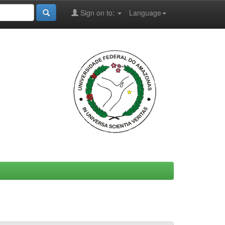
Sign on to:
Language