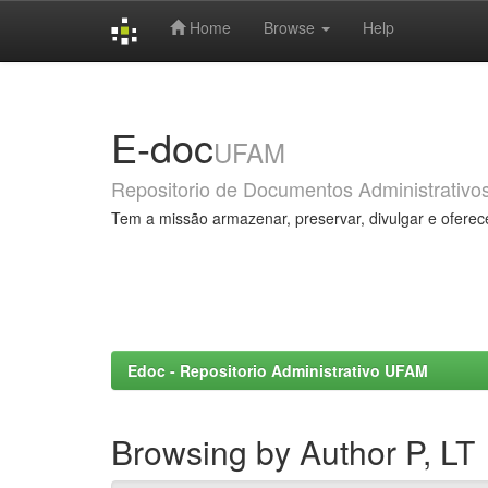
Home
Browse
Help
Skip
navigation
E-doc
UFAM
Repositorio de Documentos Administrativo
Tem a missão armazenar, preservar, divulgar e oferec
Edoc - Repositorio Administrativo UFAM
Browsing by Author P, LT