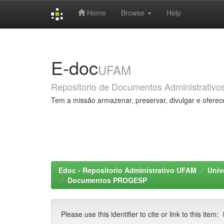
Home
Browse
Help
Skip
navigation
E-doc
UFAM
Repositorio de Documentos Administrativo
Tem a missão armazenar, preservar, divulgar e oferec
Edoc - Repositorio Administrativo UFAM
Univ
Documentos PROGESP
Please use this identifier to cite or link to this item: