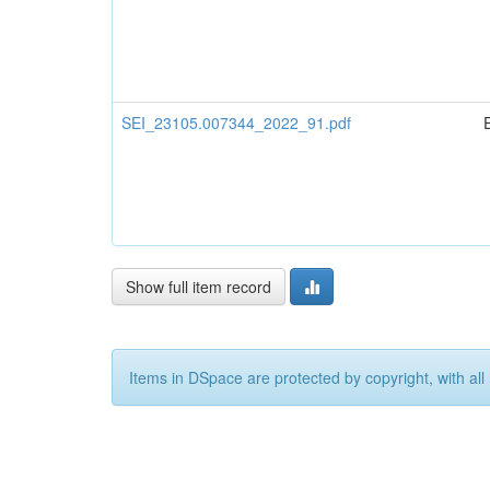
SEI_23105.007344_2022_91.pdf
Show full item record
Items in DSpace are protected by copyright, with all 