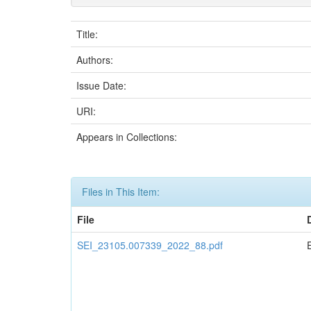
Title:
Authors:
Issue Date:
URI:
Appears in Collections:
Files in This Item:
File
SEI_23105.007339_2022_88.pdf