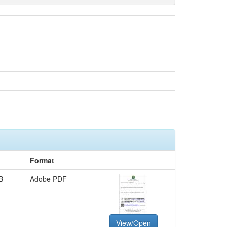
Format
B
Adobe PDF
View/Open