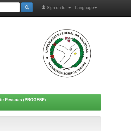
Sign on to:
Language
o de Pessoas (PROGESP)