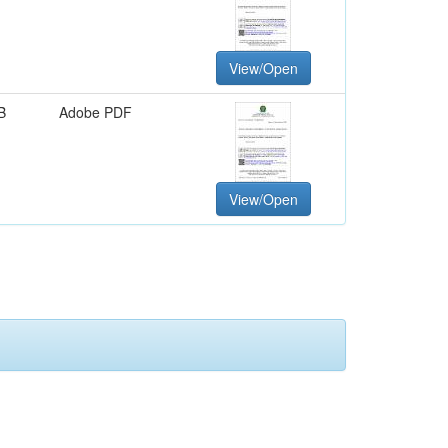
View/Open
B
Adobe PDF
View/Open