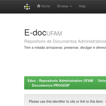
Home
Browse
Help
Skip
navigation
E-doc
UFAM
Repositorio de Documentos Administrativo
Tem a missão armazenar, preservar, divulgar e oferec
Edoc - Repositorio Administrativo UFAM
Univ
Documentos PROGESP
Please use this identifier to cite or link to this item: