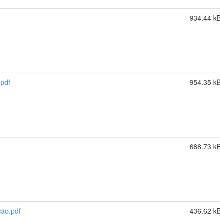
934.44 k
pdf
954.35 k
688.73 k
ão.pdf
436.62 k