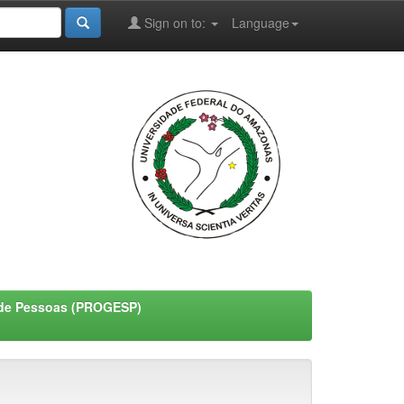
Sign on to:
Language
o de Pessoas (PROGESP)