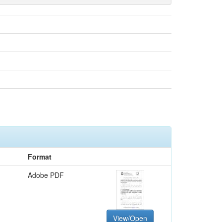
Format
Adobe PDF
View/Open