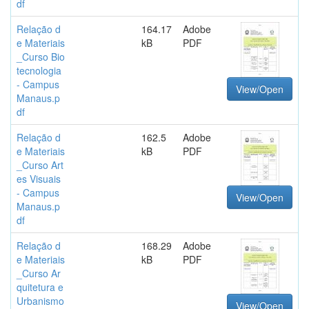
df
Relação d
164.17
Adobe
e Materiais
kB
PDF
_Curso Bio
tecnologia
- Campus
View/Open
Manaus.p
df
Relação d
162.5
Adobe
e Materiais
kB
PDF
_Curso Art
es Visuais
- Campus
View/Open
Manaus.p
df
Relação d
168.29
Adobe
e Materiais
kB
PDF
_Curso Ar
quitetura e
Urbanismo
View/Open