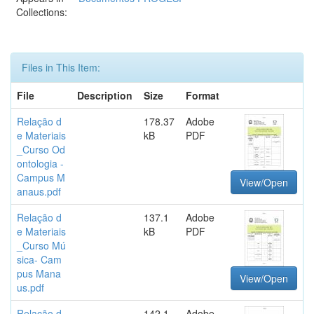
Collections:
Files in This Item:
File
Description
Size
Format
Relação d
178.37
Adobe
e Materiais
kB
PDF
_Curso Od
ontologia -
Campus M
View/Open
anaus.pdf
Relação d
137.1
Adobe
e Materiais
kB
PDF
_Curso Mú
sica- Cam
pus Mana
View/Open
us.pdf
Relação d
142.1
Adobe