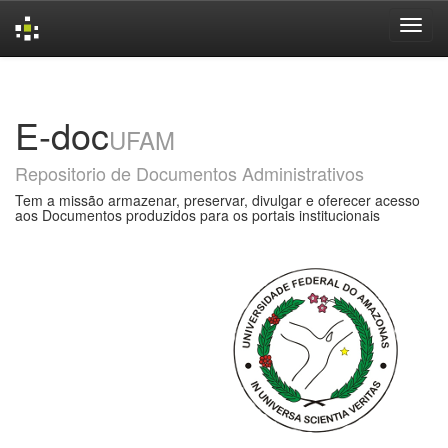
Skip
navigation
E-doc
UFAM
Repositorio de Documentos Administrativos
Tem a missão armazenar, preservar, divulgar e oferecer acesso
aos Documentos produzidos para os portais institucionais