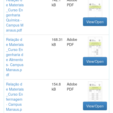
e Materiais
kB
PDF
_Curso En
genharia
Química -
View/Open
Campus M
anaus.pdf
Relação d
168.31
Adobe
e Materiais
kB
PDF
_Curso En
genharia d
e Alimento
View/Open
s- Campus
Manaus.p
df
Relação d
154.8
Adobe
e Materiais
kB
PDF
_Curso En
fermagem
- Campus
View/Open
Manaus.p