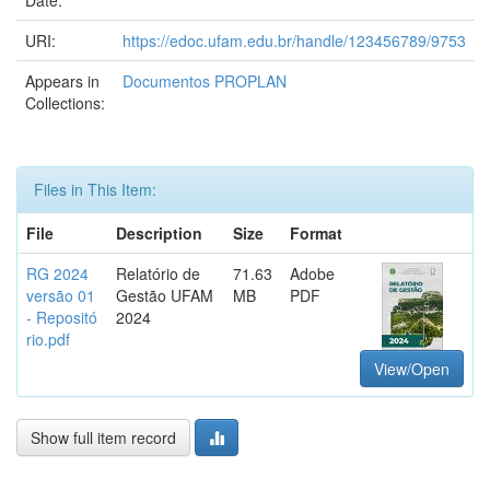
Date:
URI:
https://edoc.ufam.edu.br/handle/123456789/9753
Appears in
Documentos PROPLAN
Collections:
Files in This Item:
File
Description
Size
Format
RG 2024
Relatório de
71.63
Adobe
versão 01
Gestão UFAM
MB
PDF
- Repositó
2024
rio.pdf
View/Open
Show full item record