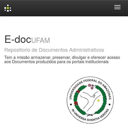
Skip
navigation
E-doc
UFAM
Repositorio de Documentos Administrativos
Tem a missão armazenar, preservar, divulgar e oferecer acesso
aos Documentos produzidos para os portais institucionais