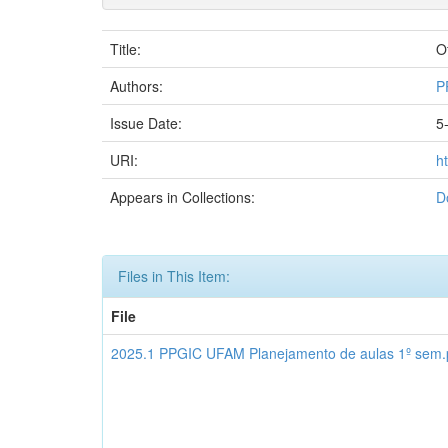
Title:
O
Authors:
P
Issue Date:
5
URI:
h
Appears in Collections:
D
Files in This Item:
File
2025.1 PPGIC UFAM Planejamento de aulas 1º sem.