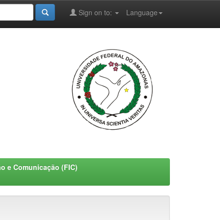
Sign on to:
Language
ão e Comunicação (FIC)