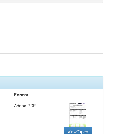
Format
Adobe PDF
View/Open